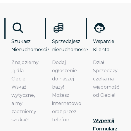
Szukasz
Sprzedajesz
Wsparcie
Nieruchomości?
nieruchomość?
Klienta
Znajdziemy
Dodaj
Dział
ją dla
ogłoszenie
Sprzedaży
Ciebie.
do naszej
czeka na
Wskaż
bazy!
wiadomość
wytyczne,
Możesz
od Ciebie!
a my
internetowo
zaczniemy
oraz przez
szukać!
telefon.
Wypełnij
Formularz