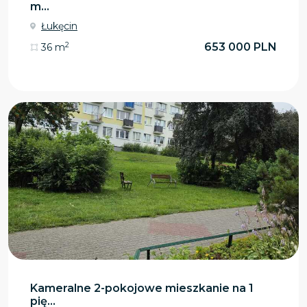
m...
Łukęcin
2
653 000 PLN
36 m
Kameralne 2-pokojowe mieszkanie na 1
pię...