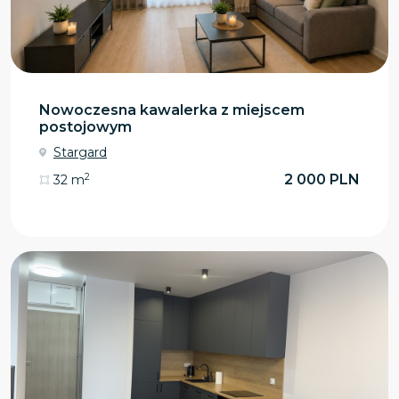
Nowoczesna kawalerka z miejscem
postojowym
Stargard
2
2 000 PLN
32 m