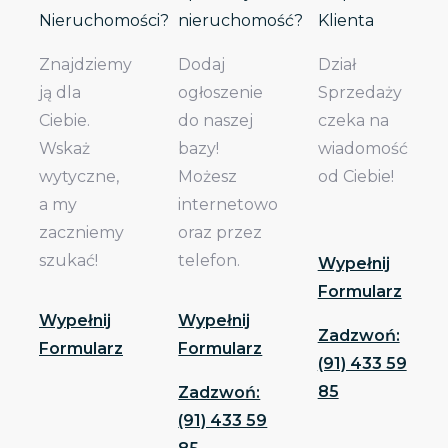
Nieruchomości?
nieruchomość?
Klienta
Znajdziemy
Dodaj
Dział
ją dla
ogłoszenie
Sprzedaży
Ciebie.
do naszej
czeka na
Wskaż
bazy!
wiadomość
wytyczne,
Możesz
od Ciebie!
a my
internetowo
zaczniemy
oraz przez
szukać!
telefon.
Wypełnij
Formularz
Wypełnij
Wypełnij
Zadzwoń:
Formularz
Formularz
(91) 433 59
85
Zadzwoń:
(91) 433 59