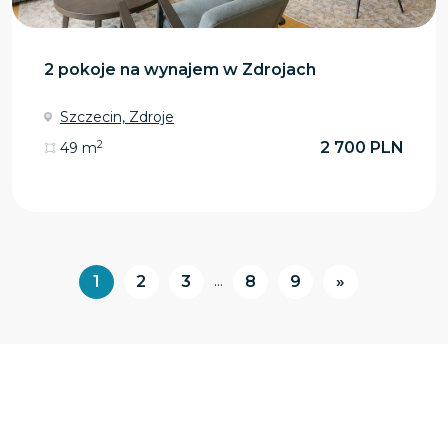
2 pokoje na wynajem w Zdrojach
Szczecin, Zdroje
2
2 700 PLN
49 m
...
1
2
3
8
9
»