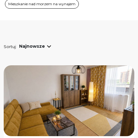
Kilkurodzinny
Mieszkanie nad morzem na wynajem
Garaż
Winda
Balkon
Ogród
Dodatkowe
Piwnica
Teren ogrodzony
Sortuj: