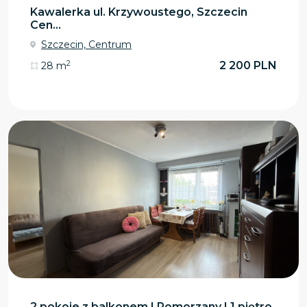
Kawalerka ul. Krzywoustego, Szczecin
Cen...
Szczecin, Centrum
2
2 200 PLN
28 m
2 pokoje z balkonem | Pomorzany | 1 piętro