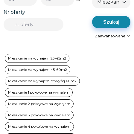
Nr oferty
Szukaj
Zaawansowane
Powierzchnia
Mieszkanie na wynajem 25-45m2
2
m
-
Mieszkanie na wynajem 45-60m2
Cena za metr
Pokoje
Rok budowy
-
-
Mieszkanie na wynajem powyżej 60m2
Mieszkanie 1 pokojowe na wynajem
zł
Mieszkanie 2 pokojowe na wynajem
Budynek niski
Kamienica
Mieszkanie 3 pokojowe na wynajem
Rodzaj
Budynek wysoki
Apartamenty
Mieszkanie 4 pokojowe na wynajem
budynku