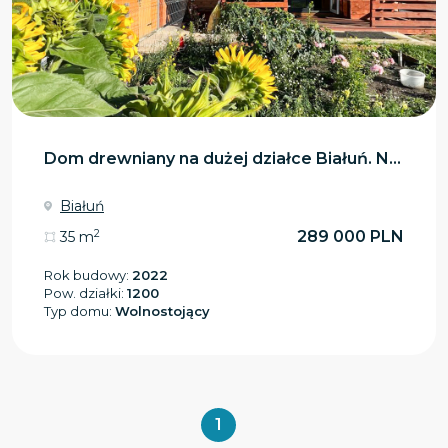
Dom drewniany na dużej działce Białuń. N...
Białuń
2
289 000 PLN
35 m
Rok budowy:
2022
Pow. działki:
1200
Typ domu:
Wolnostojący
1