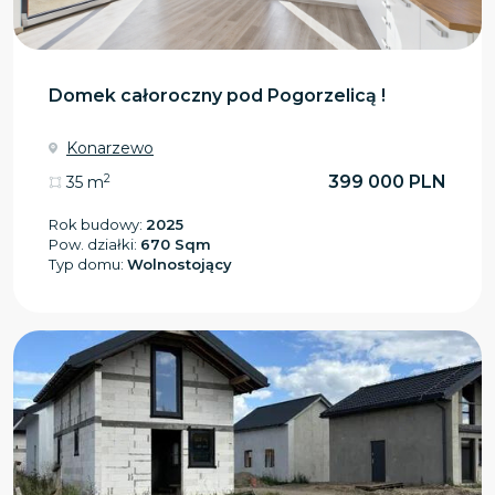
Domek całoroczny pod Pogorzelicą !
Konarzewo
2
399 000 PLN
35 m
Rok budowy:
2025
Pow. działki:
670 Sqm
Typ domu:
Wolnostojący