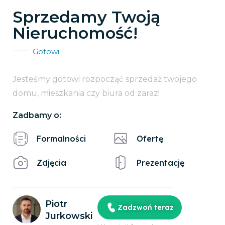
Sprzedamy Twoją
Nieruchomość!
Gotowi
Jesteśmy gotowi rozpocząć sprzedaż twojego
domu, mieszkania czy biura od zaraz!
Zadbamy o:
Formalności
Ofertę
Zdjęcia
Prezentację
Piotr
Zadzwoń teraz
Jurkowski