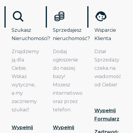
Szukasz
Sprzedajesz
Wsparcie
Nieruchomości?
nieruchomość?
Klienta
Znajdziemy
Dodaj
Dział
ją dla
ogłoszenie
Sprzedaży
Ciebie.
do naszej
czeka na
Wskaż
bazy!
wiadomość
wytyczne,
Możesz
od Ciebie!
a my
internetowo
zaczniemy
oraz przez
szukać!
telefon.
Wypełnij
Formularz
Wypełnij
Wypełnij
Zadzwoń: