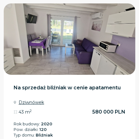
Na sprzedaż bliźniak w cenie apatamentu
Dziwnówek
2
580 000 PLN
43 m
Rok budowy:
2020
Pow. działki:
120
Typ domu:
Bliźniak