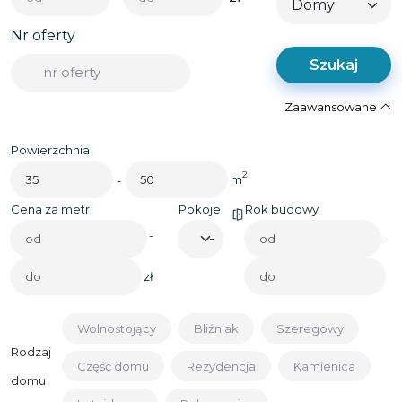
Nr oferty
Szukaj
Zaawansowane
Powierzchnia
2
m
-
Cena za metr
Pokoje
Rok budowy
-
-
zł
Wolnostojący
Bliźniak
Szeregowy
Rodzaj
Część domu
Rezydencja
Kamienica
domu