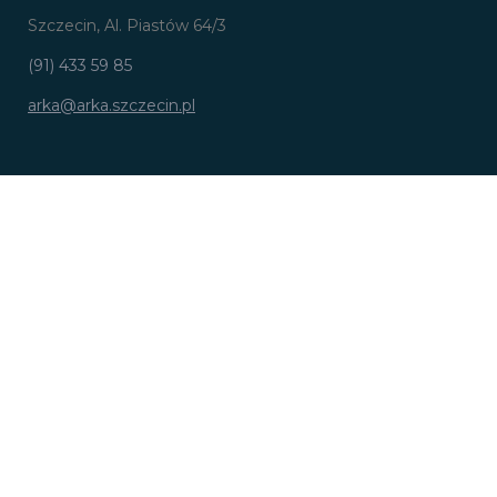
Szczecin, Al. Piastów 64/3
(91) 433 59 85
arka@arka.szczecin.pl