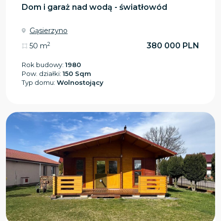
Dom i garaż nad wodą - światłowód
Gąsierzyno
2
380 000 PLN
50 m
Rok budowy:
1980
Pow. działki:
150 Sqm
Typ domu:
Wolnostojący