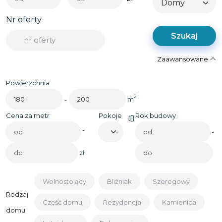
Nr oferty
Szukaj
Zaawansowane
Powierzchnia
2
m
-
Cena za metr
Pokoje
Rok budowy
-
-
zł
Wolnostojący
Bliźniak
Szeregowy
Rodzaj
Część domu
Rezydencja
Kamienica
domu