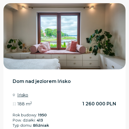
Dom nad jeziorem Ińsko
Ińsko
2
1 260 000 PLN
188 m
Rok budowy:
1950
Pow. działki:
413
Typ domu:
Bliźniak