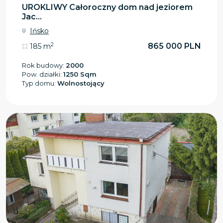
UROKLIWY Całoroczny dom nad jeziorem
Jac...
Ińsko
2
865 000 PLN
185 m
Rok budowy:
2000
Pow. działki:
1250 Sqm
Typ domu:
Wolnostojący