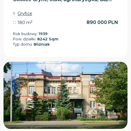
Gryfice
2
890 000 PLN
180 m
Rok budowy:
1939
Pow. działki:
8242 Sqm
Typ domu:
Bliźniak