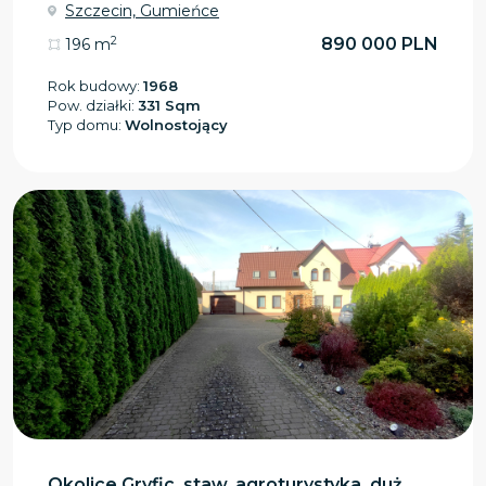
Szczecin, Gumieńce
2
890 000 PLN
196 m
Rok budowy:
1968
Pow. działki:
331 Sqm
Typ domu:
Wolnostojący
Okolice Gryfic, staw, agroturystyka, duż...