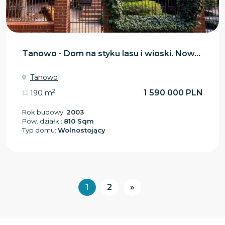
Tanowo - Dom na styku lasu i wioski. Now...
Tanowo
2
1 590 000 PLN
190 m
Rok budowy:
2003
Pow. działki:
810 Sqm
Typ domu:
Wolnostojący
1
2
»