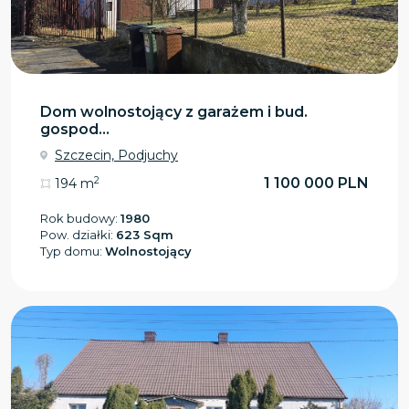
Dom wolnostojący z garażem i bud.
gospod...
Szczecin, Podjuchy
2
1 100 000 PLN
194 m
Rok budowy:
1980
Pow. działki:
623 Sqm
Typ domu:
Wolnostojący