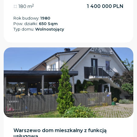
2
1 400 000 PLN
180 m
Rok budowy:
1980
Pow. działki:
650 Sqm
Typ domu:
Wolnostojący
Warszewo dom mieszkalny z funkcją
usługową