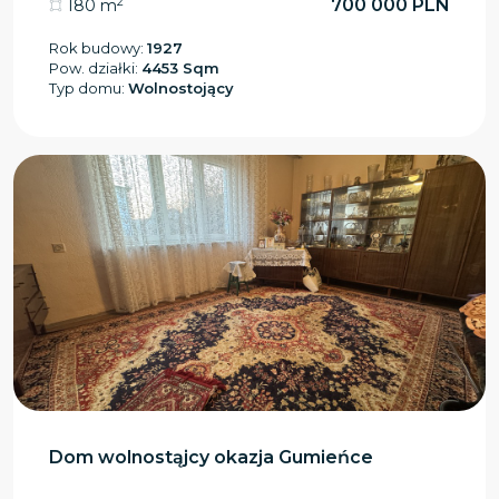
2
700 000 PLN
180 m
Rok budowy:
1927
Pow. działki:
4453 Sqm
Typ domu:
Wolnostojący
Dom wolnostąjcy okazja Gumieńce