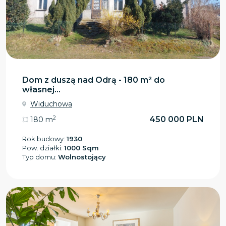
Dom z duszą nad Odrą - 180 m² do
własnej...
Widuchowa
2
450 000 PLN
180 m
Rok budowy:
1930
Pow. działki:
1000 Sqm
Typ domu:
Wolnostojący