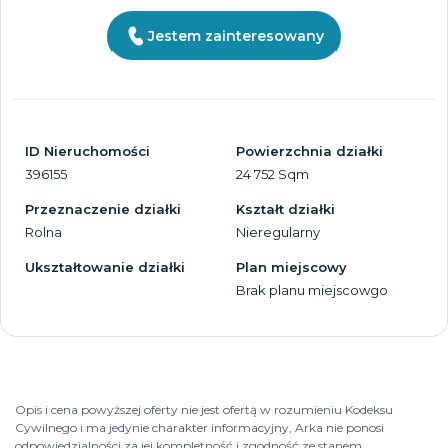
Jestem zainteresowany
ID Nieruchomości
Powierzchnia działki
396155
24 752 Sqm
Przeznaczenie działki
Kształt działki
Rolna
Nieregularny
Ukształtowanie działki
Plan miejscowy
Brak planu miejscowgo
Opis i cena powyższej oferty nie jest ofertą w rozumieniu Kodeksu
Cywilnego i ma jedynie charakter informacyjny, Arka nie ponosi
odpowiedzialności za jej kompletność i zgodność ze stanem