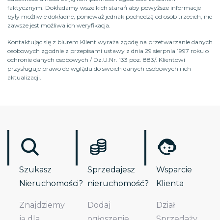
faktycznym. Dokładamy wszelkich starań aby powyższe informacje
były możliwie dokładne, ponieważ jednak pochodzą od osób trzecich, nie
zawsze jest możliwa ich weryfikacja.
Kontaktując się z biurem Klient wyraża zgodę na przetwarzanie danych
osobowych zgodnie z przepisami ustawy z dnia 29 sierpnia 1997 roku o
ochronie danych osobowych / Dz.U.Nr. 133 poz. 883/. Klientowi
przysługuje prawo do wglądu do swoich danych osobowych i ich
aktualizacji.
Szukasz
Sprzedajesz
Wsparcie
Nieruchomości?
nieruchomość?
Klienta
Znajdziemy
Dodaj
Dział
ją dla
ogłoszenie
Sprzedaży