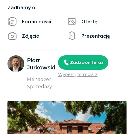
Zadbamy o:
Formalności
Ofertę
Zdjęcia
Prezentację
Piotr
Zadzwoń teraz
Jurkowski
Wypełnij formularz
Menadżer
Sprzedaży