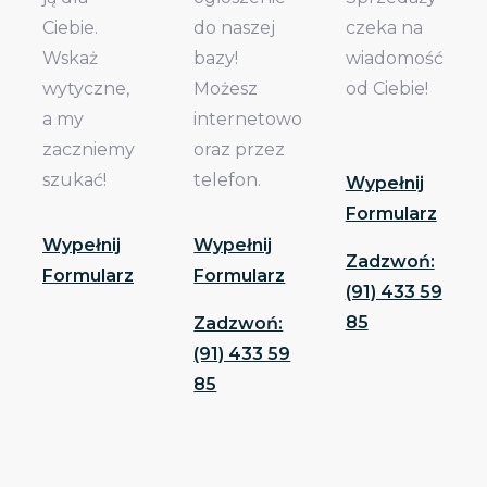
Ciebie.
do naszej
czeka na
Wskaż
bazy!
wiadomość
wytyczne,
Możesz
od Ciebie!
a my
internetowo
zaczniemy
oraz przez
szukać!
telefon.
Wypełnij
Formularz
Wypełnij
Wypełnij
Zadzwoń:
Formularz
Formularz
(91) 433 59
85
Zadzwoń:
(91) 433 59
85