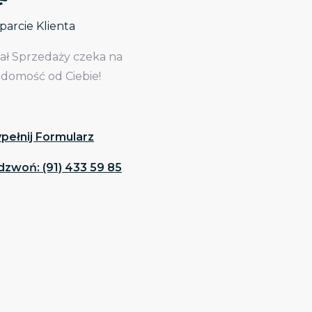
arcie Klienta
iał Sprzedaży czeka na
adomość od Ciebie!
pełnij Formularz
dzwoń: (91) 433 59 85