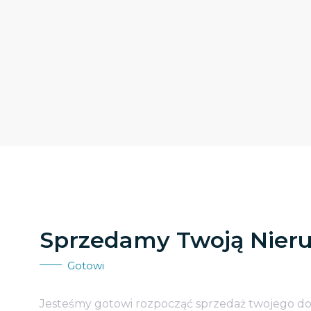
Sprzedamy Twoją Nier
Gotowi
Jesteśmy gotowi rozpocząć sprzedaż twojego d