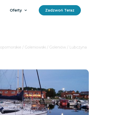
Oferty
Zadzwoń Teraz
opomorskie / Goleniowski / Goleniów / Lubczyna