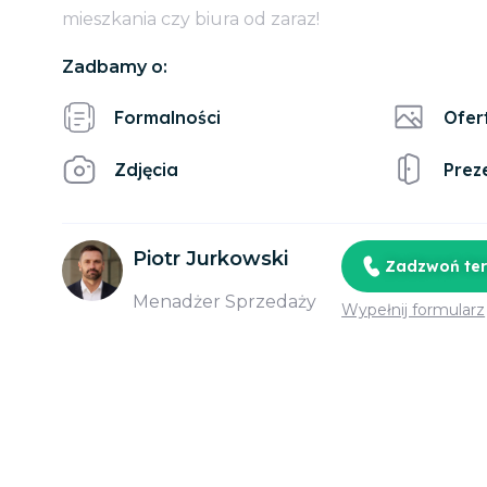
mieszkania czy biura od zaraz!
Zadbamy o:
Formalności
Ofer
Zdjęcia
Prez
Piotr Jurkowski
Zadzwoń te
Menadżer Sprzedaży
Wypełnij formularz