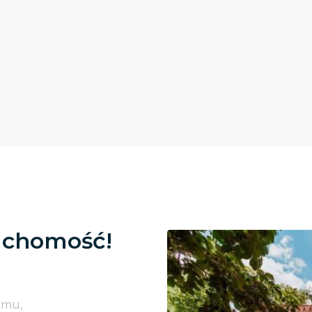
uchomość!
omu,