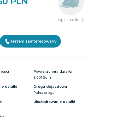
50 PLN
Opiekun oferty
Jestem zainteresowany
mości
Powierzchnia działki
3 001 Sqm
e działki
Droga dojazdowa
Polna droga
ki
Ukształtowanie działki
owy