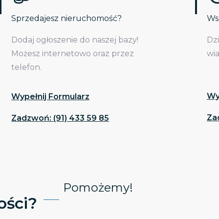
Sprzedajesz nieruchomość?
Wsp
Dodaj ogłoszenie do naszej bazy!
Dz
Możesz internetowo oraz przez
wi
telefon.
Wy
Wypełnij Formularz
Za
Zadzwoń: (91) 433 59 85
Pomożemy!
ści?