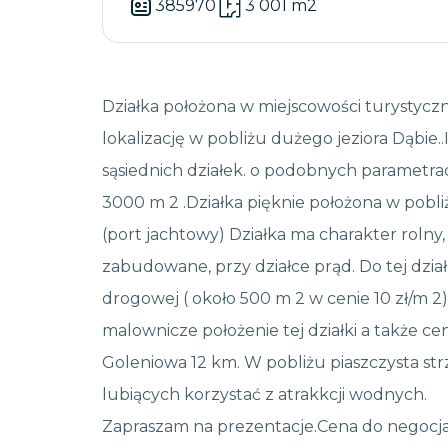
385970
3 001 m2
Działka położona w miejscowości turystyczn
lokalizację w pobliżu dużego jeziora Dąbie.
sąsiednich działek. o podobnych parametrac
3000 m 2 .Działka pięknie położona w pob
(port jachtowy) Działka ma charakter rolny, 
zabudowane, przy działce prąd. Do tej dział
drogowej ( około 500 m 2 w cenie 10 zł/m 2
malownicze położenie tej działki a także c
Goleniowa 12 km. W pobliżu piaszczysta str
lubiących korzystać z atrakkcji wodnych.
Zapraszam na prezentacje.Cena do negocjac