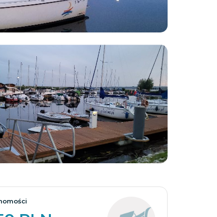
Zobacz wszystkie
homości