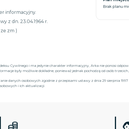
Brak planu m
r informacyjny.
wy z dn. 23.04.1964 r.
, ze zm )
Kodeksu Cywilnego i ma jedynie charakter informacyjny, Arka nie ponosi odpow
macje były możliwie dokładne, ponieważ jednak pochodzą od osób trzecich, n
anie danych osobowych zgodnie z przepisami ustawy z dnia 29 sierpnia 1997 
obowych i ich aktualizacji.