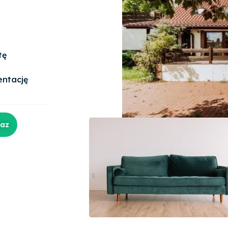
tę
entację
raz