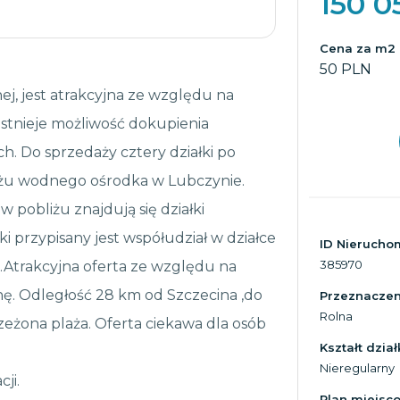
150 0
Cena za m2
50 PLN
ej, jest atrakcyjna ze względu na
.Istnieje możliwość dokupienia
h. Do sprzedaży cztery działki po
liżu wodnego ośrodka w Lubczynie.
w pobliżu znajdują się działki
ki przypisany jest współudział w działce
ID Nierucho
385970
).Atrakcyjna oferta ze względu na
enę. Odległość 28 km od Szczecina ,do
Przeznaczeni
Rolna
zeżona plaża. Oferta ciekawa dla osób
Kształt dział
Nieregularny
ji.
Plan miejsc