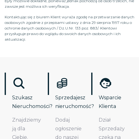
były możliwie dokładne, ponieważ jednak pochodzą od osób trzecich, nie
zawsze jest możliwa ich weryfikacja.
Kontaktując się z biurem Klient wyraża zgodę na przetwarzanie danych
osobowych zgodnie z przepisami ustawy z dnia 29 sierpnia 1997 roku o
ochronie danych osobowych / Dz.U.Nr. 133 poz. 883/. Klientowi
przysługuje prawo do wglądu do swoich danych osobowych i ich
aktualizacji.
Szukasz
Sprzedajesz
Wsparcie
Nieruchomości?
nieruchomość?
Klienta
Znajdziemy
Dodaj
Dział
ją dla
ogłoszenie
Sprzedaży
Ciebie.
do naszej
czeka na