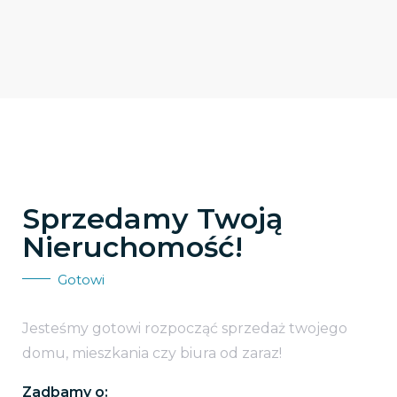
Sprzedamy Twoją
Nieruchomość!
Gotowi
Jesteśmy gotowi rozpocząć sprzedaż twojego
domu, mieszkania czy biura od zaraz!
Zadbamy o: