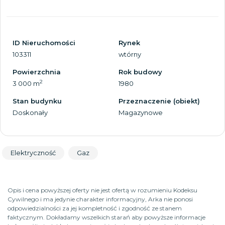
ID Nieruchomości
Rynek
103311
wtórny
Powierzchnia
Rok budowy
2
3 000 m
1980
Stan budynku
Przeznaczenie (obiekt)
Doskonały
Magazynowe
Elektryczność
Gaz
Opis i cena powyższej oferty nie jest ofertą w rozumieniu Kodeksu
Cywilnego i ma jedynie charakter informacyjny, Arka nie ponosi
odpowiedzialności za jej kompletność i zgodność ze stanem
faktycznym. Dokładamy wszelkich starań aby powyższe informacje