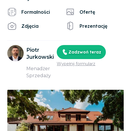
Formalności
Ofertę
Zdjęcia
Prezentację
Piotr
Zadzwoń teraz
Jurkowski
Wypełnij formularz
Menadżer
Sprzedaży