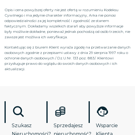
Opis i cena powyższej oferty nie jest ofertą w rozumieniu Kodeksu
Cywilnego i ma jedynie charakter informacyjny, Arka nie ponosi
odpowiedzialności za jej kompletność i zgodność ze stanem
faktycznym. Dokładamy wszelkich starań aby powyższe informacje
były możliwie dokładne, ponieważ jednak pochodzą od osób trzecich, nie
zawsze jest możliwa ich weryfikacja.
Kontaktując się z biurem Klient wyraża zgodę na przetwarzanie danych
osobowych zgodnie z przepisami ustawy z dnia 29 sierpnia 1997 roku o
ochronie danych osobowych / Dz.U.Nr. 133 poz. 883/. Klientowi
przysługuje prawo do wglądu do swoich danych osobowych i ich
aktualizacji.
Szukasz
Sprzedajesz
Wsparcie
Nieruchomości?
nieruchomość?
Klienta