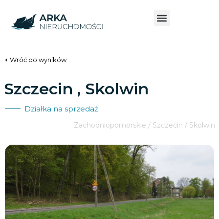
Wróć do wyników
Szczecin , Skolwin
Działka na sprzedaż
Zachodniopomorskie / Szczecin / Skolwin