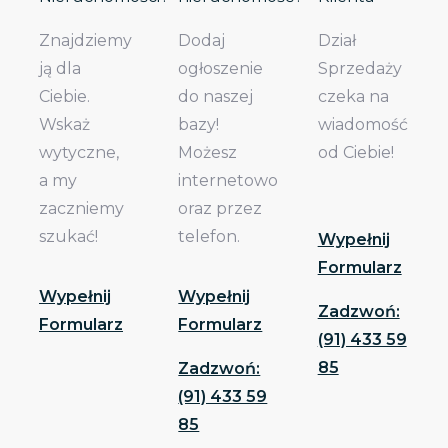
Znajdziemy
Dodaj
Dział
ją dla
ogłoszenie
Sprzedaży
Ciebie.
do naszej
czeka na
Wskaż
bazy!
wiadomość
wytyczne,
Możesz
od Ciebie!
a my
internetowo
zaczniemy
oraz przez
szukać!
telefon.
Wypełnij
Formularz
Wypełnij
Wypełnij
Zadzwoń:
Formularz
Formularz
(91) 433 59
85
Zadzwoń:
(91) 433 59
85