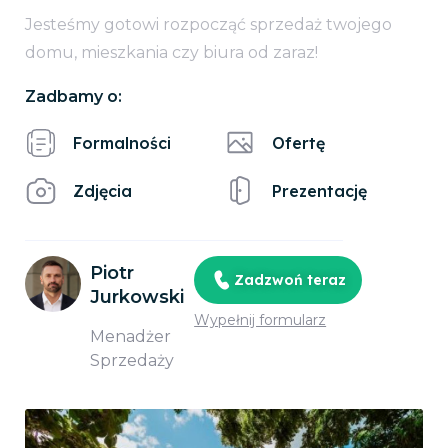
Jesteśmy gotowi rozpocząć sprzedaż twojego
domu, mieszkania czy biura od zaraz!
Zadbamy o:
Formalności
Ofertę
Zdjęcia
Prezentację
Piotr
Zadzwoń teraz
Jurkowski
Wypełnij formularz
Menadżer
Sprzedaży