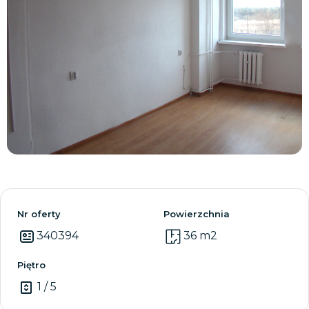
Zobacz wszystkie
Nr oferty
Powierzchnia
340394
36 m2
Piętro
1 / 5