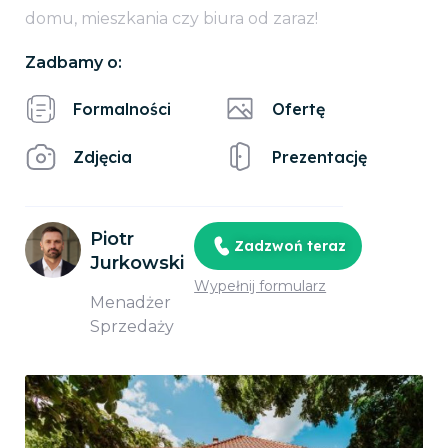
domu, mieszkania czy biura od zaraz!
Zadbamy o:
Formalności
Ofertę
Zdjęcia
Prezentację
Piotr
Zadzwoń teraz
Jurkowski
Wypełnij formularz
Menadżer
Sprzedaży