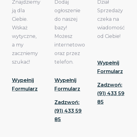
Znajdziemy
Dodaj
Dział
ją dla
ogłoszenie
Sprzedaży
Ciebie.
do naszej
czeka na
Wskaż
bazy!
wiadomość
wytyczne,
Możesz
od Ciebie!
a my
internetowo
zaczniemy
oraz przez
szukać!
telefon.
Wypełnij
Formularz
Wypełnij
Wypełnij
Zadzwoń:
Formularz
Formularz
(91) 433 59
85
Zadzwoń:
(91) 433 59
85