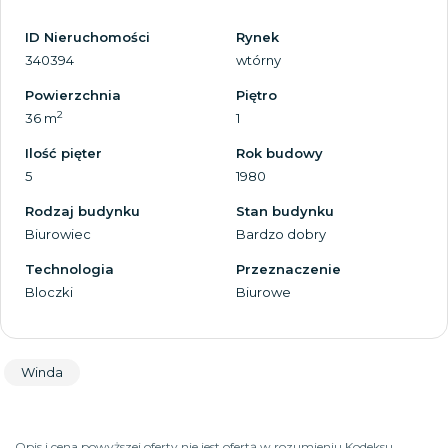
ID Nieruchomości
Rynek
340394
wtórny
Powierzchnia
Piętro
2
36 m
1
Ilość pięter
Rok budowy
5
1980
Rodzaj budynku
Stan budynku
Biurowiec
Bardzo dobry
Technologia
Przeznaczenie
Bloczki
Biurowe
Winda
Opis i cena powyższej oferty nie jest ofertą w rozumieniu Kodeksu