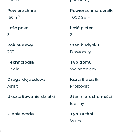
334126
pierwotny
Powierzchnia
Powierzchnia działki
2
160 m
1 000 Sqm
Ilośc pokoi
Ilość pięter
3
2
Rok budowy
Stan budynku
2011
Doskonały
Technologia
Typ domu
Cegła
Wolnostojący
Droga dojazdowa
Kształt działki
Asfalt
Prostokąt
Ukształtowanie działki
Stan nieruchomości
Idealny
Ciepła woda
Typ kuchni
Widna