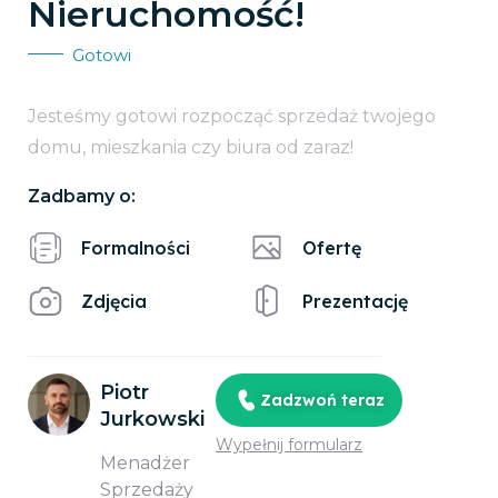
Nieruchomość!
Gotowi
Jesteśmy gotowi rozpocząć sprzedaż twojego
domu, mieszkania czy biura od zaraz!
Zadbamy o:
Formalności
Ofertę
Zdjęcia
Prezentację
Piotr
Zadzwoń teraz
Jurkowski
Wypełnij formularz
Menadżer
Sprzedaży