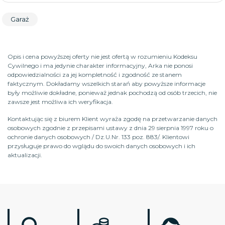
Garaż
Opis i cena powyższej oferty nie jest ofertą w rozumieniu Kodeksu
Cywilnego i ma jedynie charakter informacyjny, Arka nie ponosi
odpowiedzialności za jej kompletność i zgodność ze stanem
faktycznym. Dokładamy wszelkich starań aby powyższe informacje
były możliwie dokładne, ponieważ jednak pochodzą od osób trzecich, nie
zawsze jest możliwa ich weryfikacja.
Kontaktując się z biurem Klient wyraża zgodę na przetwarzanie danych
osobowych zgodnie z przepisami ustawy z dnia 29 sierpnia 1997 roku o
ochronie danych osobowych / Dz.U.Nr. 133 poz. 883/. Klientowi
przysługuje prawo do wglądu do swoich danych osobowych i ich
aktualizacji.