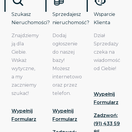
Szukasz
Sprzedajesz
Wsparcie
Nieruchomości?
nieruchomość?
Klienta
Znajdziemy
Dodaj
Dział
ją dla
ogłoszenie
Sprzedaży
Ciebie.
do naszej
czeka na
Wskaż
bazy!
wiadomość
wytyczne,
Możesz
od Ciebie!
a my
internetowo
zaczniemy
oraz przez
szukać!
telefon.
Wypełnij
Formularz
Wypełnij
Wypełnij
Zadzwoń:
Formularz
Formularz
(91) 433 59
85