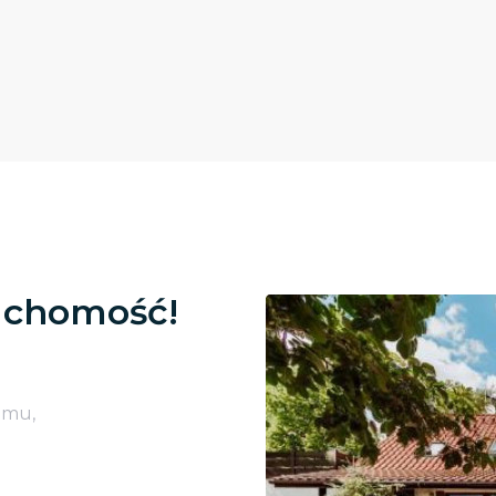
uchomość!
omu,