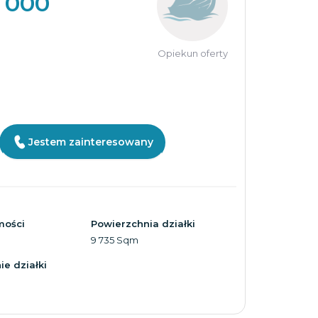
 000
Opiekun oferty
Jestem zainteresowany
mości
Powierzchnia działki
9 735 Sqm
e działki