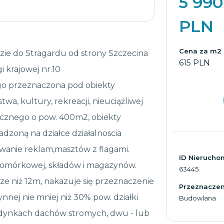
5 990
PLN
Cena za m2
ździe do Stragardu od strony Szczecina
615 PLN
 krajowej nr.10
o przeznaczona pod obiekty
wa, kultury, rekreacji, nieuciążliwej
alicznego o pow. 400m2, obiekty
zoną na działce działalnoscia
owanie reklam,masztów z flagami.
ID Nierucho
i komórkowej, składów i magazynów.
63445
ze niż 12m, nakazuje się przeznaczenie
Przeznaczeni
nnej nie mniej niż 30% pow. działki
Budowlana
udynkach dachów stromych, dwu - lub