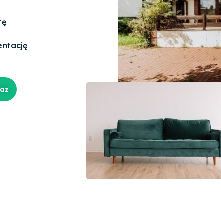
tę
entację
raz