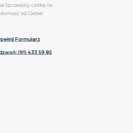
iał Sprzedaży czeka na
adomość od Ciebie!
pełnij Formularz
dzwoń: (91) 433 59 85