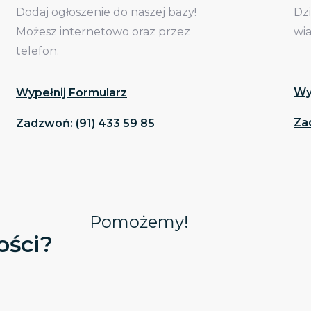
Dodaj ogłoszenie do naszej bazy!
Dz
Możesz internetowo oraz przez
wi
telefon.
Wy
Wypełnij Formularz
Za
Zadzwoń: (91) 433 59 85
Pomożemy!
ści?