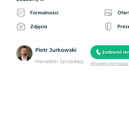
Formalności
Ofer
Zdjęcia
Prez
Piotr Jurkowski
Zadzwoń te
Menadżer Sprzedaży
Wypełnij formularz