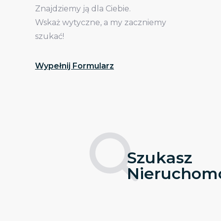
Znajdziemy ją dla Ciebie.
Wskaż wytyczne, a my zaczniemy
szukać!
Wypełnij Formularz
Szukasz
Nieruchomo