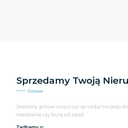
Sprzedamy Twoją Nier
Gotowi
Jesteśmy gotowi rozpocząć sprzedaż twojego d
mieszkania czy biura od zaraz!
Zadbamy o: