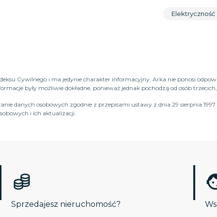
Elektryczność
Kodeksu Cywilnego i ma jedynie charakter informacyjny, Arka nie ponosi odpow
macje były możliwie dokładne, ponieważ jednak pochodzą od osób trzecich, n
anie danych osobowych zgodnie z przepisami ustawy z dnia 29 sierpnia 1997 
obowych i ich aktualizacji.
Sprzedajesz nieruchomość?
Wsp