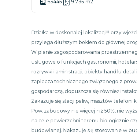
63445
9 735 m2
Działka w doskonalej lokalizacji!!! przy wje
przylega dłuższym bokiem do głównej drogi
W planie zagospodarowania przestrzenneg
usługowe o funkcjach gastronomii, hotelarst
rozrywki i aministracji, obiekty handlu det
zaplecza technicznego związanego z prowad
gospodarczą, dopuszcza się również instal
Zakazuje się stacji paliw, masztów telefon
Pow. zabudowy nie więcej niż 50%, nie wyżs
na cele powierzchni terenu biologicznie czy
budowlanej. Nakazuje się stosowanie w b