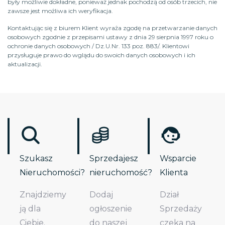
były możliwie dokładne, ponieważ jednak pochodzą od osób trzecich, nie
zawsze jest możliwa ich weryfikacja.
Kontaktując się z biurem Klient wyraża zgodę na przetwarzanie danych
osobowych zgodnie z przepisami ustawy z dnia 29 sierpnia 1997 roku o
ochronie danych osobowych / Dz.U.Nr. 133 poz. 883/. Klientowi
przysługuje prawo do wglądu do swoich danych osobowych i ich
aktualizacji.
Szukasz
Sprzedajesz
Wsparcie
Nieruchomości?
nieruchomość?
Klienta
Znajdziemy
Dodaj
Dział
ją dla
ogłoszenie
Sprzedaży
Ciebie.
do naszej
czeka na