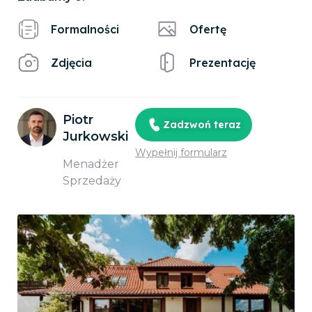
Formalności
Ofertę
Zdjęcia
Prezentację
Piotr
Zadzwoń teraz
Jurkowski
Wypełnij formularz
Menadżer
Sprzedaży