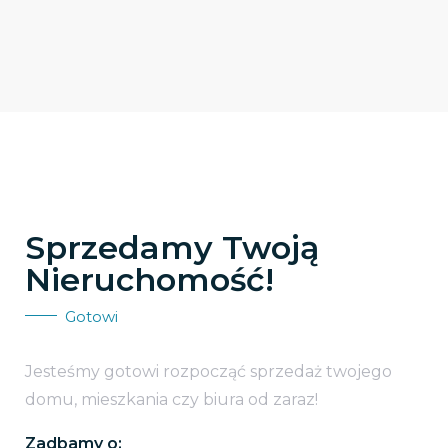
Sprzedamy Twoją
Nieruchomość!
Gotowi
Jesteśmy gotowi rozpocząć sprzedaż twojego
domu, mieszkania czy biura od zaraz!
Zadbamy o: