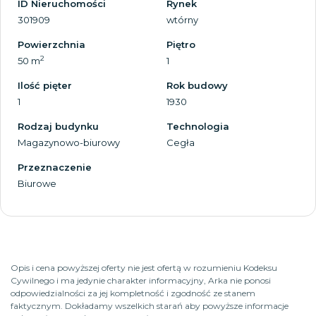
ID Nieruchomości
Rynek
301909
wtórny
Powierzchnia
Piętro
2
50 m
1
Ilość pięter
Rok budowy
1
1930
Rodzaj budynku
Technologia
Magazynowo-biurowy
Cegła
Przeznaczenie
Biurowe
Opis i cena powyższej oferty nie jest ofertą w rozumieniu Kodeksu
Cywilnego i ma jedynie charakter informacyjny, Arka nie ponosi
odpowiedzialności za jej kompletność i zgodność ze stanem
faktycznym. Dokładamy wszelkich starań aby powyższe informacje