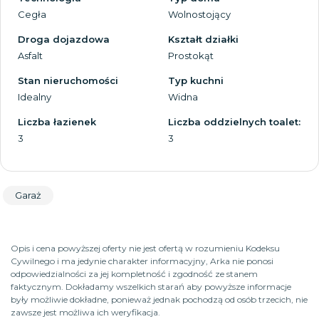
Cegła
Wolnostojący
Droga dojazdowa
Kształt działki
Asfalt
Prostokąt
Stan nieruchomości
Typ kuchni
Idealny
Widna
Liczba łazienek
Liczba oddzielnych toalet:
3
3
Garaż
Opis i cena powyższej oferty nie jest ofertą w rozumieniu Kodeksu
Cywilnego i ma jedynie charakter informacyjny, Arka nie ponosi
odpowiedzialności za jej kompletność i zgodność ze stanem
faktycznym. Dokładamy wszelkich starań aby powyższe informacje
były możliwie dokładne, ponieważ jednak pochodzą od osób trzecich, nie
zawsze jest możliwa ich weryfikacja.