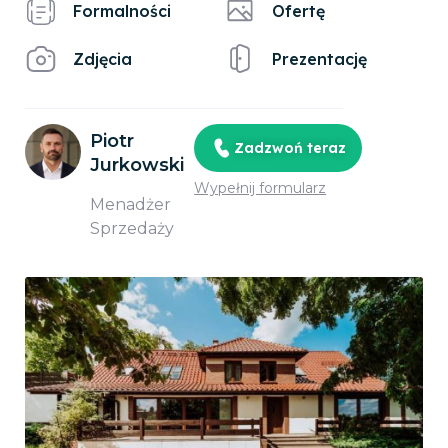
Formalności
Ofertę
Zdjęcia
Prezentację
Piotr
Zadzwoń teraz
Jurkowski
Wypełnij formularz
Menadżer
Sprzedaży