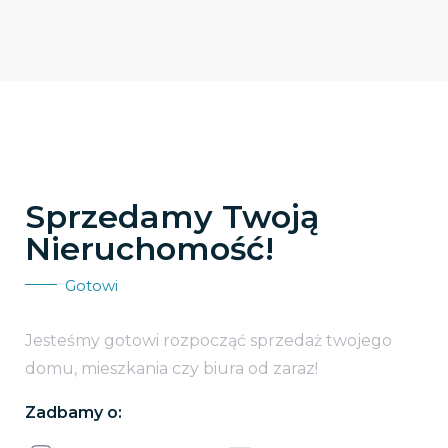
Sprzedamy Twoją
Nieruchomość!
Gotowi
Jesteśmy gotowi rozpocząć sprzedaż twojego
domu, mieszkania czy biura od zaraz!
Zadbamy o: