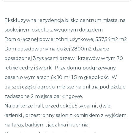
Ekskluzywna rezydencja blisko centrum miasta, na
spokojnym osiedlu z wygonym dojazdem
Dom o łącznej powierzchni użytkowej 537,54m2 m2
Dom posadowiony na dużej 2800m2 działce
obsadzonej 3 tysiącami drzew i krzewów w tym 70
letnie cedry i świerki. Przy domu podgrzewany
basen o wymiarach 6x 10 m i 1,5 m głebokości. W
dalszej części ogrodu miejsce na grill,na podjeździe
zadaszone 2 miejsca parkingowe.
Na parterze hall, przedpokój, 5 sypailni , dwie
łazienki , przestronny salon z kominkiem z wyjściem
na taras, barkiem , jadalnia i kuchnia.