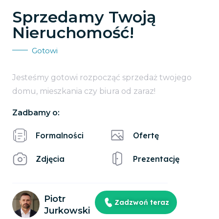
Sprzedamy Twoją
Nieruchomość!
Gotowi
Jesteśmy gotowi rozpocząć sprzedaż twojego
domu, mieszkania czy biura od zaraz!
Zadbamy o:
Formalności
Ofertę
Zdjęcia
Prezentację
Piotr
Zadzwoń teraz
Jurkowski