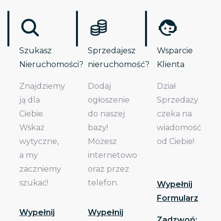
Szukasz
Sprzedajesz
Wsparcie
Nieruchomości?
nieruchomość?
Klienta
Znajdziemy
Dodaj
Dział
ją dla
ogłoszenie
Sprzedaży
Ciebie.
do naszej
czeka na
Wskaż
bazy!
wiadomość
wytyczne,
Możesz
od Ciebie!
a my
internetowo
zaczniemy
oraz przez
szukać!
telefon.
Wypełnij
Formularz
Wypełnij
Wypełnij
Zadzwoń: