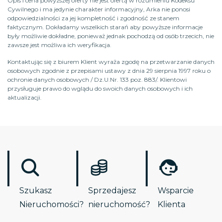
Opis i cena powyższej oferty nie jest ofertą w rozumieniu Kodeksu
Cywilnego i ma jedynie charakter informacyjny, Arka nie ponosi
odpowiedzialności za jej kompletność i zgodność ze stanem
faktycznym. Dokładamy wszelkich starań aby powyższe informacje
były możliwie dokładne, ponieważ jednak pochodzą od osób trzecich, nie
zawsze jest możliwa ich weryfikacja.
Kontaktując się z biurem Klient wyraża zgodę na przetwarzanie danych
osobowych zgodnie z przepisami ustawy z dnia 29 sierpnia 1997 roku o
ochronie danych osobowych / Dz.U.Nr. 133 poz. 883/. Klientowi
przysługuje prawo do wglądu do swoich danych osobowych i ich
aktualizacji.
Szukasz
Sprzedajesz
Wsparcie
Nieruchomości?
nieruchomość?
Klienta