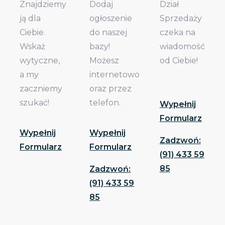
Znajdziemy
Dodaj
Dział
ją dla
ogłoszenie
Sprzedaży
Ciebie.
do naszej
czeka na
Wskaż
bazy!
wiadomość
wytyczne,
Możesz
od Ciebie!
a my
internetowo
zaczniemy
oraz przez
szukać!
telefon.
Wypełnij
Formularz
Wypełnij
Wypełnij
Zadzwoń:
Formularz
Formularz
(91) 433 59
85
Zadzwoń:
(91) 433 59
85