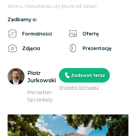
domu, mieszkania czy biura od zaraz!
Zadbamy o:
Formalności
Ofertę
Zdjęcia
Prezentację
Piotr
Zadzwoń teraz
Jurkowski
Wypełnij formularz
Menadżer
Sprzedaży