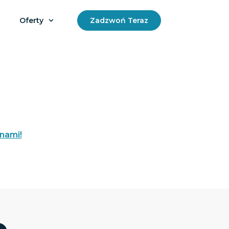
Oferty
Zadzwoń Teraz
 nami!