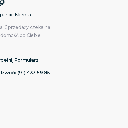
arcie Klienta
iał Sprzedaży czeka na
adomość od Ciebie!
pełnij Formularz
dzwoń: (91) 433 59 85