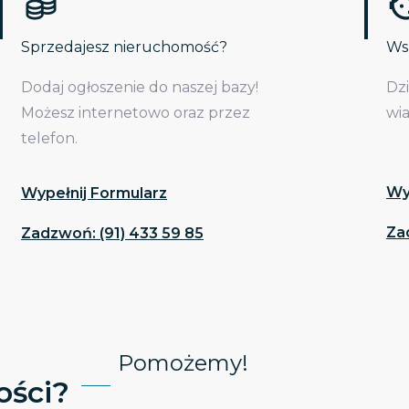
Sprzedajesz nieruchomość?
Wsp
Dodaj ogłoszenie do naszej bazy!
Dz
Możesz internetowo oraz przez
wi
telefon.
Wy
Wypełnij Formularz
Za
Zadzwoń: (91) 433 59 85
Pomożemy!
ści?