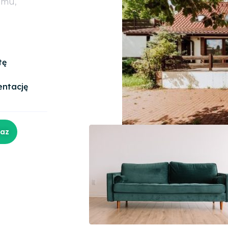
omu,
tę
entację
raz