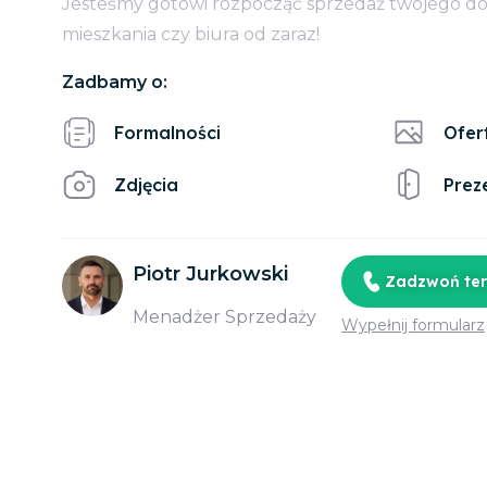
Jesteśmy gotowi rozpocząć sprzedaż twojego d
mieszkania czy biura od zaraz!
Zadbamy o:
Formalności
Ofer
Zdjęcia
Prez
Piotr Jurkowski
Zadzwoń te
Menadżer Sprzedaży
Wypełnij formularz