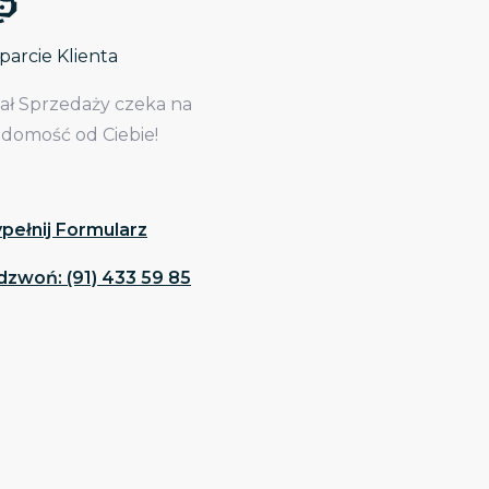
arcie Klienta
iał Sprzedaży czeka na
adomość od Ciebie!
pełnij Formularz
dzwoń: (91) 433 59 85