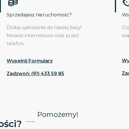
Sprzedajesz nieruchomość?
Wsp
Dodaj ogłoszenie do naszej bazy!
Dz
Możesz internetowo oraz przez
wi
telefon.
Wy
Wypełnij Formularz
Za
Zadzwoń: (91) 433 59 85
Pomożemy!
ści?