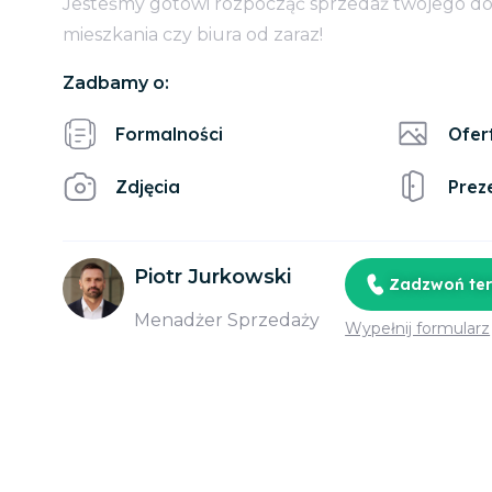
Jesteśmy gotowi rozpocząć sprzedaż twojego d
mieszkania czy biura od zaraz!
Zadbamy o:
Formalności
Ofer
Zdjęcia
Prez
Piotr Jurkowski
Zadzwoń te
Menadżer Sprzedaży
Wypełnij formularz