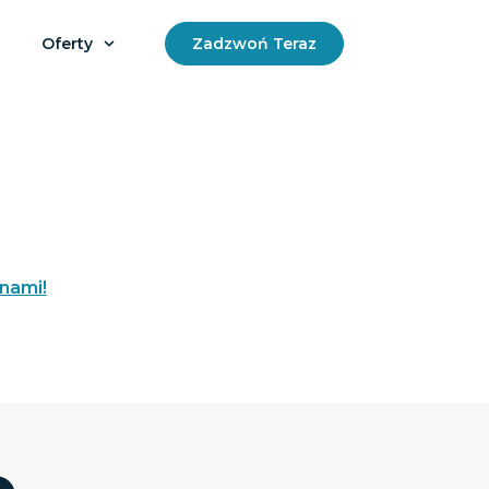
Oferty
Zadzwoń Teraz
 nami!