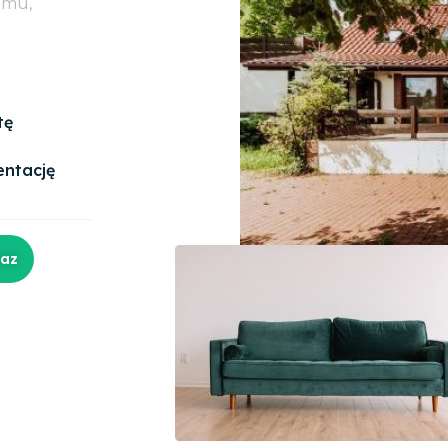
omu,
tę
entację
raz