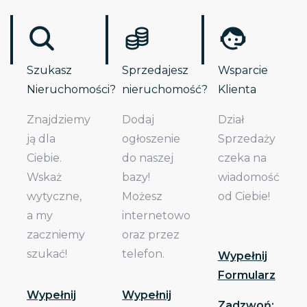
Szukasz
Sprzedajesz
Wsparcie
Nieruchomości?
nieruchomość?
Klienta
Znajdziemy
Dodaj
Dział
ją dla
ogłoszenie
Sprzedaży
Ciebie.
do naszej
czeka na
Wskaż
bazy!
wiadomość
wytyczne,
Możesz
od Ciebie!
a my
internetowo
zaczniemy
oraz przez
szukać!
telefon.
Wypełnij
Formularz
Wypełnij
Wypełnij
Zadzwoń: