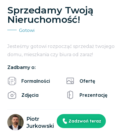
Sprzedamy Twoją
Nieruchomość!
Gotowi
Jesteśmy gotowi rozpocząć sprzedaż twojego
domu, mieszkania czy biura od zaraz!
Zadbamy o:
Formalności
Ofertę
Zdjęcia
Prezentację
Piotr
Zadzwoń teraz
Jurkowski