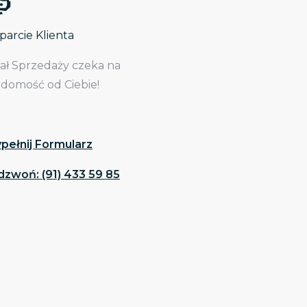
arcie Klienta
iał Sprzedaży czeka na
adomość od Ciebie!
pełnij Formularz
dzwoń: (91) 433 59 85