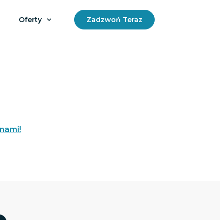
Oferty
Zadzwoń Teraz
 nami!