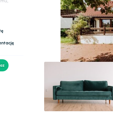
omu,
tę
entację
raz