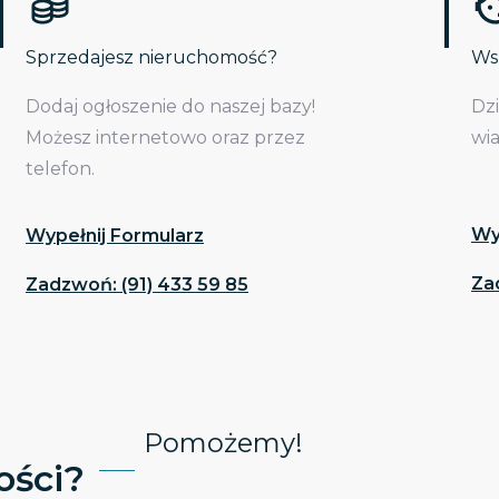
Sprzedajesz nieruchomość?
Wsp
Dodaj ogłoszenie do naszej bazy!
Dz
Możesz internetowo oraz przez
wi
telefon.
Wy
Wypełnij Formularz
Za
Zadzwoń: (91) 433 59 85
Pomożemy!
ści?