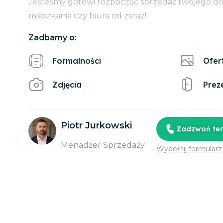
Jesteśmy gotowi rozpocząć sprzedaż twojego d
mieszkania czy biura od zaraz!
Zadbamy o:
Formalności
Ofer
Zdjęcia
Prez
Piotr Jurkowski
Zadzwoń te
Menadżer Sprzedaży
Wypełnij formularz