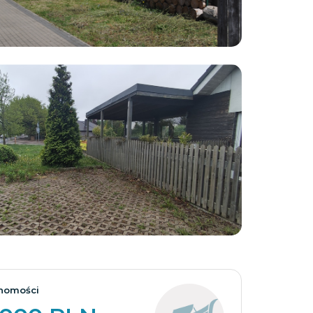
Zobacz wszystkie
homości