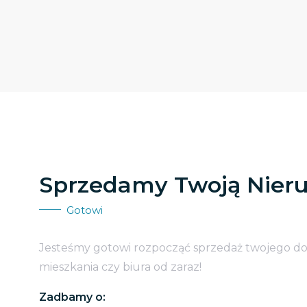
Sprzedamy Twoją Nier
Gotowi
Jesteśmy gotowi rozpocząć sprzedaż twojego d
mieszkania czy biura od zaraz!
Zadbamy o: