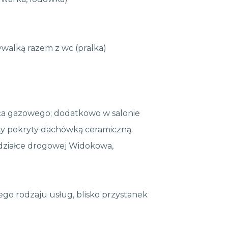
ywalką razem z wc (pralka)
ca gazowego; dodatkowo w salonie
sty pokryty dachówką ceramiczną.
działce drogowej Widokowa,
go rodzaju usług, blisko przystanek
.