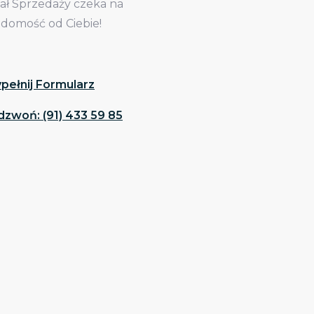
iał Sprzedaży czeka na
adomość od Ciebie!
pełnij Formularz
dzwoń: (91) 433 59 85