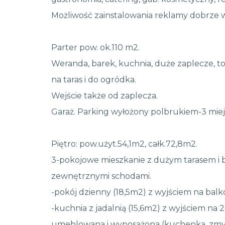
Możliwość zainstalowania reklamy dobrze wi
Parter pow. ok.110 m2.
Weranda, barek, kuchnia, duże zaplecze, toa
na taras i do ogródka.
Wejście także od zaplecza.
Garaż. Parking wyłożony polbrukiem-3 miej
Piętro: pow.użyt.54,1m2, całk.72,8m2.
3-pokojowe mieszkanie z dużym tarasem i 
zewnętrznymi schodami.
-pokój dzienny (18,5m2) z wyjściem na bal
-kuchnia z jadalnią (15,6m2) z wyjściem na 
umeblowana i wyposażona (kuchenka, zmy