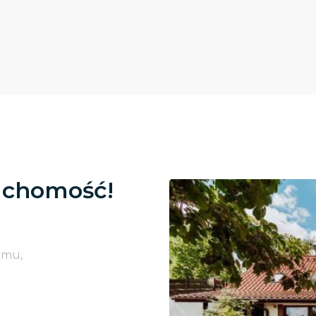
uchomość!
omu,