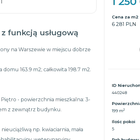
1 250
 1
Cena za m2
6 281 PLN
z funkcją usługową
ożony na Warszewie w miejscu dobrze
 domu 163.9 m2; całkowita 198.7 m2.
ID Nierucho
440248
Piętro - powierzchnia mieszkalna: 3-
Powierzchni
iem z zewnątrz budynku.
2
199 m
Ilośc pokoi
5
nieuciążliwą np. kwiaciarnia, mała
habilitacyjny, weterynaryjny.
Rok budowy