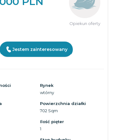
 000 PLN
Opiekun oferty
Jestem zainteresowany
mości
Rynek
wtórny
a
Powierzchnia działki
702 Sqm
Ilość pięter
1
Stan budynku