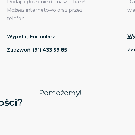
Dodaj ogłoszenie do naszej bazy!
Dz
Możesz internetowo oraz przez
wi
telefon.
Wy
Wypełnij Formularz
Za
Zadzwoń: (91) 433 59 85
Pomożemy!
ści?