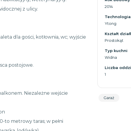
2014
docznej z ulicy.
Technologia
Ytong
Kształt dział
leta dla gości, kotłownia, wc; wyjście
Prostokąt
Typ kuchni
Widna
sca postojowe.
Liczba oddzi
1
balkonem. Niezależne wejście
Garaż
kon
20-to metrowy taras; w pełni
warka, lodówka)