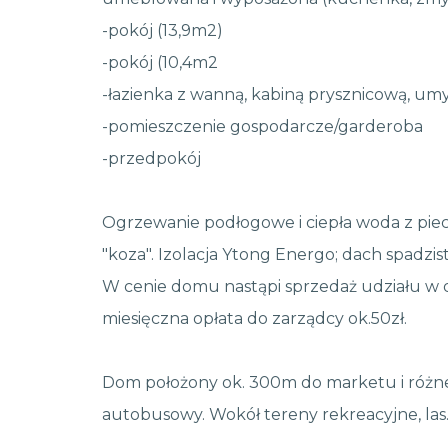
-pokój (13,9m2)
-pokój (10,4m2
-łazienka z wanną, kabiną prysznicową, um
-pomieszczenie gospodarcze/garderoba
-przedpokój
Ogrzewanie podłogowe i ciepła woda z pie
"koza". Izolacja Ytong Energo; dach spadzi
W cenie domu nastąpi sprzedaż udziału w 
miesięczna opłata do zarządcy ok.50zł.
Dom położony ok. 300m do marketu i różne
autobusowy. Wokół tereny rekreacyjne, las