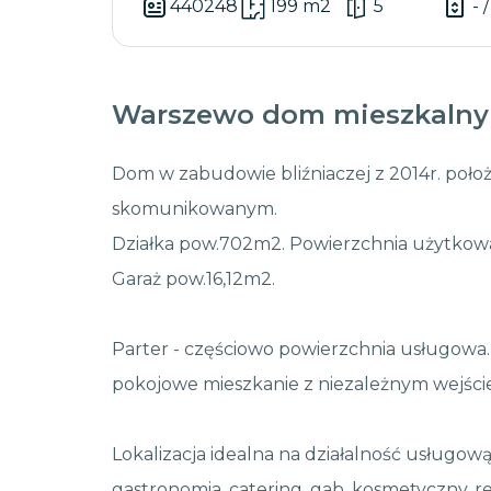
440248
199 m2
5
- /
Warszewo dom mieszkalny 
Dom w zabudowie bliźniaczej z 2014r. poł
skomunikowanym.
Działka pow.702m2. Powierzchnia użytkowa
Garaż pow.16,12m2.
Parter - częściowo powierzchnia usługowa. 
pokojowe mieszkanie z niezależnym wejśc
Lokalizacja idealna na działalność usługową 
gastronomia, catering, gab. kosmetyczny, re