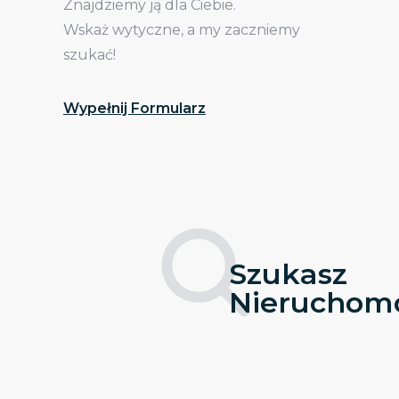
Znajdziemy ją dla Ciebie.
Wskaż wytyczne, a my zaczniemy
szukać!
Wypełnij Formularz
Szukasz
Nieruchomo