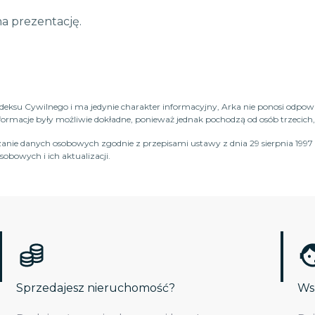
a prezentację.
Kodeksu Cywilnego i ma jedynie charakter informacyjny, Arka nie ponosi odpow
macje były możliwie dokładne, ponieważ jednak pochodzą od osób trzecich, n
anie danych osobowych zgodnie z przepisami ustawy z dnia 29 sierpnia 1997 
obowych i ich aktualizacji.
Sprzedajesz nieruchomość?
Wsp