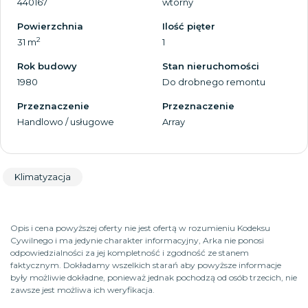
440167
wtórny
Powierzchnia
Ilość pięter
2
31 m
1
Rok budowy
Stan nieruchomości
1980
Do drobnego remontu
Przeznaczenie
Przeznaczenie
Handlowo / usługowe
Array
Klimatyzacja
Opis i cena powyższej oferty nie jest ofertą w rozumieniu Kodeksu
Cywilnego i ma jedynie charakter informacyjny, Arka nie ponosi
odpowiedzialności za jej kompletność i zgodność ze stanem
faktycznym. Dokładamy wszelkich starań aby powyższe informacje
były możliwie dokładne, ponieważ jednak pochodzą od osób trzecich, nie
zawsze jest możliwa ich weryfikacja.