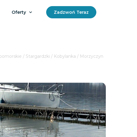
Oferty
Zadzwoń Teraz
omorskie / Stargardzki / Kobylanka / Morzyczyn