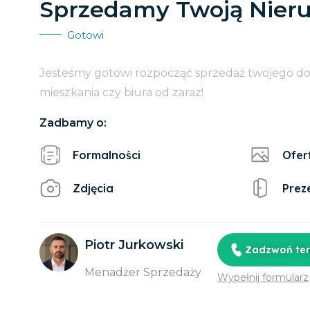
Sprzedamy Twoją Nier
Gotowi
Jesteśmy gotowi rozpocząć sprzedaż twojego d
mieszkania czy biura od zaraz!
Zadbamy o:
Formalności
Ofer
Zdjęcia
Prez
Piotr Jurkowski
Zadzwoń te
Menadżer Sprzedaży
Wypełnij formularz