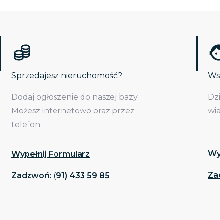
Sprzedajesz nieruchomość?
Wsp
Dodaj ogłoszenie do naszej bazy!
Dz
Możesz internetowo oraz przez
wi
telefon.
Wy
Wypełnij Formularz
Za
Zadzwoń: (91) 433 59 85