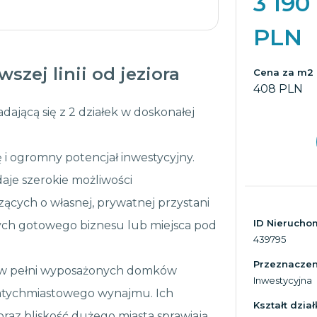
3 190
PLN
szej linii od jeziora
Cena za m2
408 PLN
ającą się z 2 działek w doskonałej
rę i ogromny potencjał inwestycyjny.
daje szerokie możliwości
ących o własnej, prywatnej przystani
ID Nierucho
cych gotowego biznesu lub miejsca pod
439795
Przeznaczeni
, w pełni wyposażonych domków
Inwestycyjna
natychmiastowego wynajmu. Ich
Kształt dział
raz bliskość dużego miasta sprawiają,