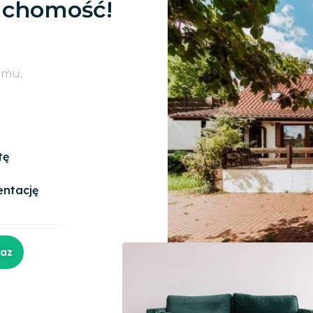
uchomość!
omu,
tę
entację
raz