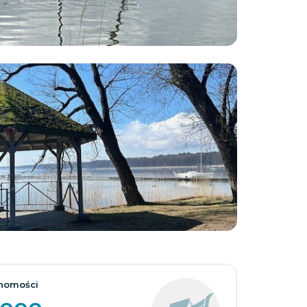
Zobacz wszystkie
homości