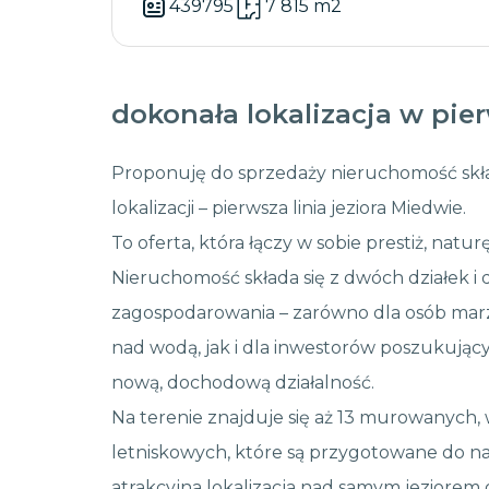
439795
7 815 m2
dokonała lokalizacja w pierw
Proponuję do sprzedaży nieruchomość skład
lokalizacji – pierwsza linia jeziora Miedwie.
To oferta, która łączy w sobie prestiż, natu
Nieruchomość składa się z dwóch działek i 
zagospodarowania – zarówno dla osób marz
nad wodą, jak i dla inwestorów poszukują
nową, dochodową działalność.
Na terenie znajduje się aż 13 murowanych
letniskowych, które są przygotowane do 
atrakcyjna lokalizacja nad samym jeziorem o