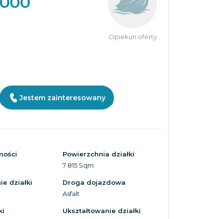
 000
Opiekun oferty
Jestem zainteresowany
mości
Powierzchnia działki
7 815 Sqm
e działki
Droga dojazdowa
Asfalt
ki
Ukształtowanie działki