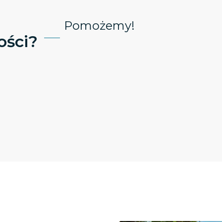
Pomożemy!
ści?