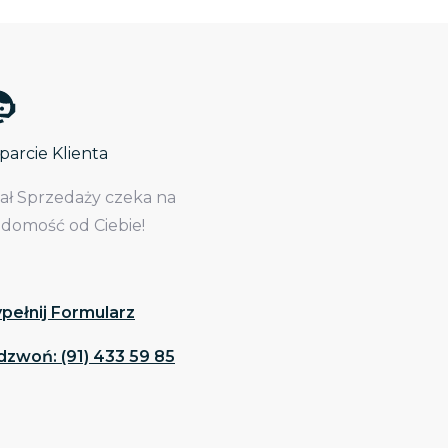
arcie Klienta
iał Sprzedaży czeka na
adomość od Ciebie!
pełnij Formularz
dzwoń: (91) 433 59 85