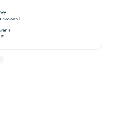
owy
unkowań i
wania
go