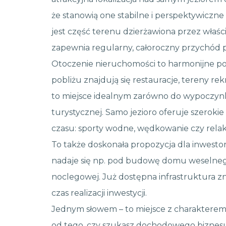
że stanowią one stabilne i perspektywicz
jest część terenu dzierżawiona przez właści
zapewnia regularny, całoroczny przychód 
Otoczenie nieruchomości to harmonijne połą
pobliżu znajdują się restauracje, tereny re
to miejsce idealnym zarówno do wypoczynku
turystycznej. Samo jezioro oferuje szerok
czasu: sporty wodne, wędkowanie czy relaks
To także doskonała propozycja dla inwestor
nadaje się np. pod budowę domu weselnego
noclegowej. Już dostępna infrastruktura zn
czas realizacji inwestycji.
Jednym słowem – to miejsce z charakterem
od tego, czy szukasz dochodowego biznesu,