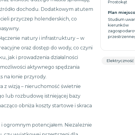
Prostokąt
ne źródło dochodu. Dodatkowym atutem
Plan miejsc
cieli przyczep holenderskich, co
Studium uwar
kierunków
pasywny.
zagospodaro
przestrzenne
czenie natury i infrastruktury – w
kreacyjne oraz dostęp do wody, co czyni
, jak i prowadzenia działalności
Elektryczność
ie możliwości aktywnego spędzania
 na łonie przyrody.
a z wizją – nieruchomość świetnie
 lub rozbudowę istniejącej bazy
acząco obniża koszty startowe i skraca
 i ogromnym potencjałem. Niezależnie
 czy wyjątkowej przestrzeni dla