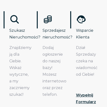
Szukasz
Sprzedajesz
Wsparcie
Nieruchomości?
nieruchomość?
Klienta
Znajdziemy
Dodaj
Dział
ją dla
ogłoszenie
Sprzedaży
Ciebie.
do naszej
czeka na
Wskaż
bazy!
wiadomość
wytyczne,
Możesz
od Ciebie!
a my
internetowo
zaczniemy
oraz przez
szukać!
telefon.
Wypełnij
Formularz