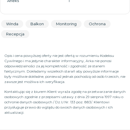
Aneks
1
Winda
Balkon
Monitoring
Ochrona
Recepcja
Opis i cena powyższej oferty nie jest ofertą w rozumieniu Kodeksu
Cywilnego i ma jedynie charakter informacyjny, Arka nie ponosi
odpowiedzialności za jej kompletność i zgodność ze stanem
faktycznym. Dokładamy wszelkich starań aby powyższe informacje
były możliwie dokładne, ponieważ jednak pochodzą od osób trzecich, nie
zawsze jest możliwa ich weryfikacja.
Kontaktując się z biurem Klient wyraża zgodę na przetwarzanie danych
osobowych zgodnie z przepisami ustawy z dnia 29 sierpnia 1997 roku o
ochronie danych osobowych / Dz.U.Nr. 133 poz. 883/. Klientowi
przysługuje prawo do wglądu do swoich danych osobowych i ich
aktualizacji.