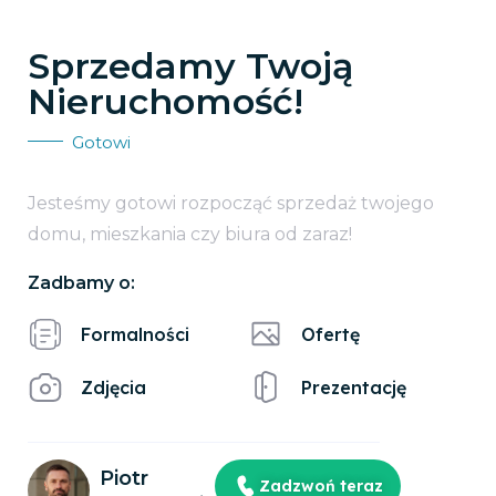
Sprzedamy Twoją
Nieruchomość!
Gotowi
Jesteśmy gotowi rozpocząć sprzedaż twojego
domu, mieszkania czy biura od zaraz!
Zadbamy o:
Formalności
Ofertę
Zdjęcia
Prezentację
Piotr
Zadzwoń teraz