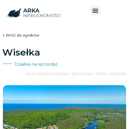
Wróć do wyników
Wisełka
Działka na sprzedaż
Zachodniopomorskie / Kamieński / Wolin / Wisełka