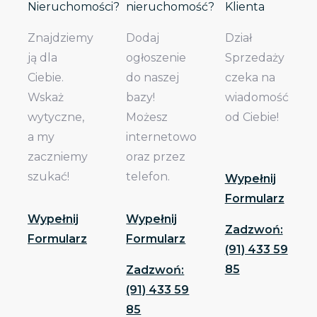
Nieruchomości?
nieruchomość?
Klienta
Znajdziemy
Dodaj
Dział
ją dla
ogłoszenie
Sprzedaży
Ciebie.
do naszej
czeka na
Wskaż
bazy!
wiadomość
wytyczne,
Możesz
od Ciebie!
a my
internetowo
zaczniemy
oraz przez
szukać!
telefon.
Wypełnij
Formularz
Wypełnij
Wypełnij
Zadzwoń:
Formularz
Formularz
(91) 433 59
85
Zadzwoń:
(91) 433 59
85