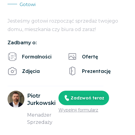
Gotowi
Jesteśmy gotowi rozpocząć sprzedaż twojego
domu, mieszkania czy biura od zaraz!
Zadbamy o:
Formalności
Ofertę
Zdjęcia
Prezentację
Piotr
Zadzwoń teraz
Jurkowski
Wypełnij formularz
Menadżer
Sprzedaży