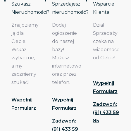
Szukasz
Sprzedajesz
Wsparcie
Nieruchomości?
nieruchomość?
Klienta
Znajdziemy
Dodaj
Dział
ją dla
ogłoszenie
Sprzedaży
Ciebie.
do naszej
czeka na
Wskaż
bazy!
wiadomość
wytyczne,
Możesz
od Ciebie!
a my
internetowo
zaczniemy
oraz przez
szukać!
telefon.
Wypełnij
Formularz
Wypełnij
Wypełnij
Zadzwoń:
Formularz
Formularz
(91) 433 59
85
Zadzwoń:
(91) 433 59