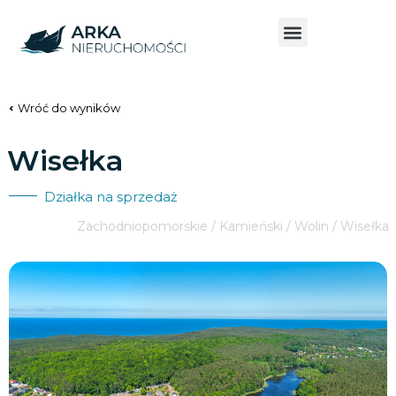
Wróć do wyników
Wisełka
Działka na sprzedaż
Zachodniopomorskie / Kamieński / Wolin / Wisełka