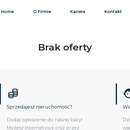
Home
O Firmie
Kariera
Kontakt
Brak oferty
Sprzedajesz nieruchomość?
Wsp
Dodaj ogłoszenie do naszej bazy!
Dz
Możesz internetowo oraz przez
wi