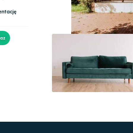
entację
raz