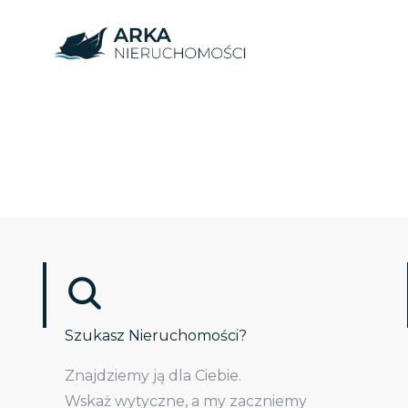
Szukasz Nieruchomości?
Znajdziemy ją dla Ciebie.
Wskaż wytyczne, a my zaczniemy