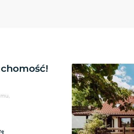
uchomość!
omu,
tę