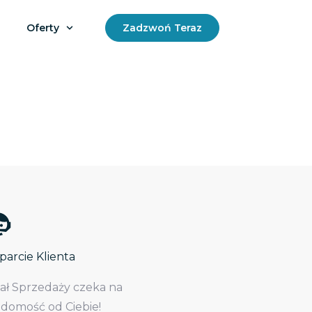
Oferty
Zadzwoń Teraz
arcie Klienta
iał Sprzedaży czeka na
adomość od Ciebie!