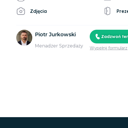
Zdjęcia
Prez
Piotr Jurkowski
Zadzwoń te
Menadżer Sprzedaży
Wypełnij formularz