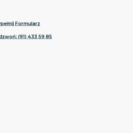
pełnij Formularz
dzwoń: (91) 433 59 85