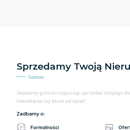
Sprzedamy Twoją Nier
Gotowi
Jesteśmy gotowi rozpocząć sprzedaż twojego d
mieszkania czy biura od zaraz!
Zadbamy o:
Formalności
Ofer