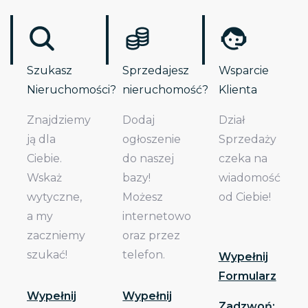
Szukasz
Sprzedajesz
Wsparcie
Nieruchomości?
nieruchomość?
Klienta
Znajdziemy
Dodaj
Dział
ją dla
ogłoszenie
Sprzedaży
Ciebie.
do naszej
czeka na
Wskaż
bazy!
wiadomość
wytyczne,
Możesz
od Ciebie!
a my
internetowo
zaczniemy
oraz przez
szukać!
telefon.
Wypełnij
Formularz
Wypełnij
Wypełnij
Zadzwoń: