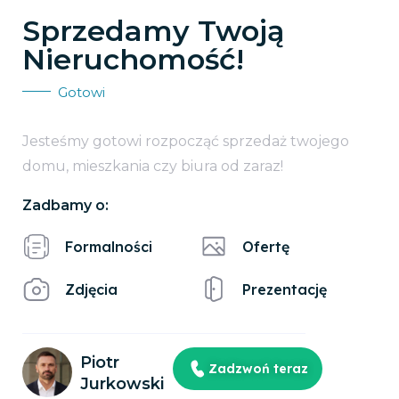
Sprzedamy Twoją
Nieruchomość!
Gotowi
Jesteśmy gotowi rozpocząć sprzedaż twojego
domu, mieszkania czy biura od zaraz!
Zadbamy o:
Formalności
Ofertę
Zdjęcia
Prezentację
Piotr
Zadzwoń teraz
Jurkowski