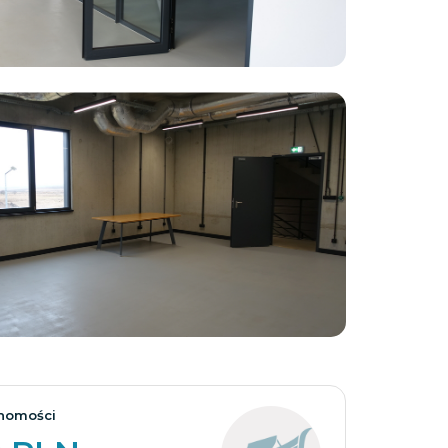
Zobacz wszystkie
homości