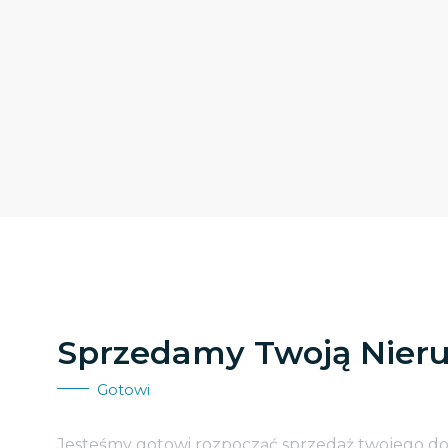
Sprzedamy Twoją Nier
Gotowi
Jesteśmy gotowi rozpocząć sprzedaż twojego d