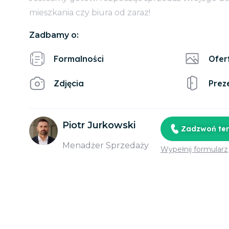
mieszkania czy biura od zaraz!
Zadbamy o:
Formalności
Ofer
Zdjęcia
Prez
Piotr Jurkowski
Zadzwoń te
Menadżer Sprzedaży
Wypełnij formularz