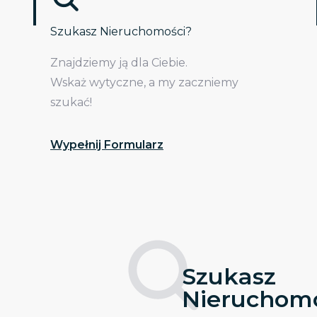
Szukasz Nieruchomości?
Znajdziemy ją dla Ciebie.
Wskaż wytyczne, a my zaczniemy
szukać!
Wypełnij Formularz
Szukasz
Nieruchomo