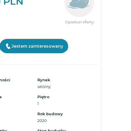
0 PLN
Opiekun oferty
Jestem zainteresowany
mości
Rynek
wtórny
a
Piętro
1
Rok budowy
2020
ynku
Stan budynku