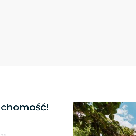
uchomość!
omu,