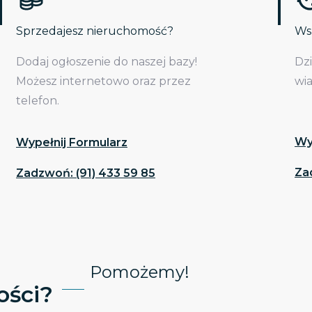
Sprzedajesz nieruchomość?
Wsp
Dodaj ogłoszenie do naszej bazy!
Dz
Możesz internetowo oraz przez
wi
telefon.
Wy
Wypełnij Formularz
Za
Zadzwoń: (91) 433 59 85
Pomożemy!
ści?