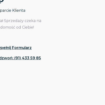
arcie Klienta
iał Sprzedaży czeka na
adomość od Ciebie!
pełnij Formularz
dzwoń: (91) 433 59 85