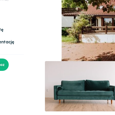
tę
entację
raz