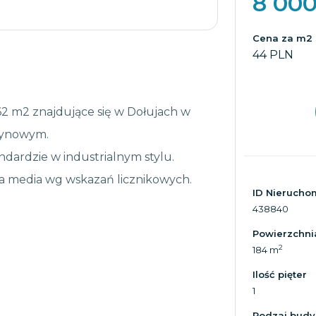
8 00
Cena za m2
44 PLN
2 m2 znajdujące się w Dołujach w
zynowym.
ardzie w industrialnym stylu.
a media wg wskazań licznikowych.
ID Nierucho
438840
Powierzchni
2
184 m
Ilość pięter
1
Rodzaj bud