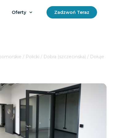
Oferty
Zadzwoń Teraz
morskie / Policki / Dobra (szczecińska) / Dołuje