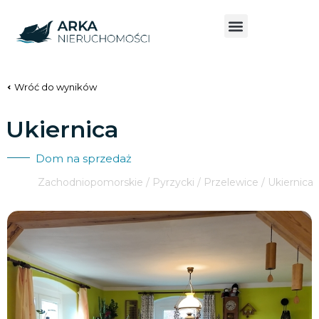
Wróć do wyników
Ukiernica
Dom na sprzedaż
Zachodniopomorskie / Pyrzycki / Przelewice / Ukiernica