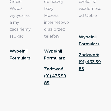
Ciebie.
do naszej
czeka na
Wskaż
bazy!
wiadomość
wytyczne,
Możesz
od Ciebie!
a my
internetowo
zaczniemy
oraz przez
szukać!
telefon.
Wypełnij
Formularz
Wypełnij
Wypełnij
Zadzwoń:
Formularz
Formularz
(91) 433 59
85
Zadzwoń:
(91) 433 59
85