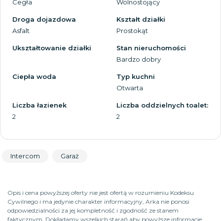
Cegła
Wolnostojący
Droga dojazdowa
Kształt działki
Asfalt
Prostokąt
Ukształtowanie działki
Stan nieruchomości
Bardzo dobry
Ciepła woda
Typ kuchni
Otwarta
Liczba łazienek
Liczba oddzielnych toalet:
2
2
Intercom
Garaż
Opis i cena powyższej oferty nie jest ofertą w rozumieniu Kodeksu
Cywilnego i ma jedynie charakter informacyjny, Arka nie ponosi
odpowiedzialności za jej kompletność i zgodność ze stanem
faktycznym. Dokładamy wszelkich starań aby powyższe informacje