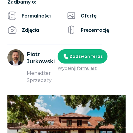
Zadbamy o:
Formalności
Ofertę
Zdjęcia
Prezentację
Piotr
Zadzwoń teraz
Jurkowski
Wypełnij formularz
Menadżer
Sprzedaży