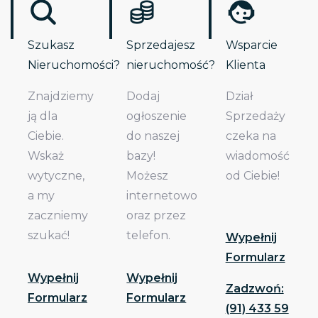
Szukasz
Sprzedajesz
Wsparcie
Nieruchomości?
nieruchomość?
Klienta
Znajdziemy
Dodaj
Dział
ją dla
ogłoszenie
Sprzedaży
Ciebie.
do naszej
czeka na
Wskaż
bazy!
wiadomość
wytyczne,
Możesz
od Ciebie!
a my
internetowo
zaczniemy
oraz przez
szukać!
telefon.
Wypełnij
Formularz
Wypełnij
Wypełnij
Zadzwoń:
Formularz
Formularz
(91) 433 59