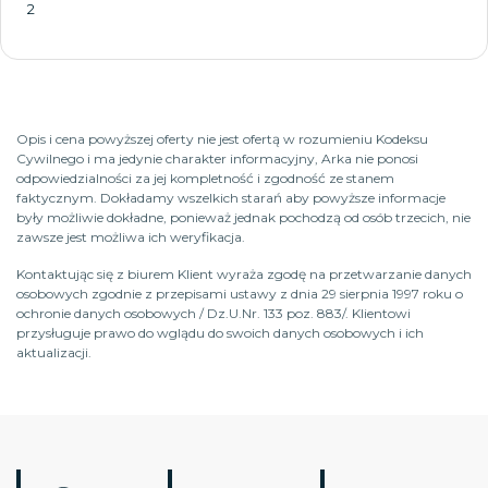
2
Opis i cena powyższej oferty nie jest ofertą w rozumieniu Kodeksu
Cywilnego i ma jedynie charakter informacyjny, Arka nie ponosi
odpowiedzialności za jej kompletność i zgodność ze stanem
faktycznym. Dokładamy wszelkich starań aby powyższe informacje
były możliwie dokładne, ponieważ jednak pochodzą od osób trzecich, nie
zawsze jest możliwa ich weryfikacja.
Kontaktując się z biurem Klient wyraża zgodę na przetwarzanie danych
osobowych zgodnie z przepisami ustawy z dnia 29 sierpnia 1997 roku o
ochronie danych osobowych / Dz.U.Nr. 133 poz. 883/. Klientowi
przysługuje prawo do wglądu do swoich danych osobowych i ich
aktualizacji.