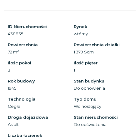
ID Nieruchomości
Rynek
438835
wtórny
Powierzchnia
Powierzchnia działki
2
72 m
1 379 Sqm
Ilośc pokoi
Ilość pięter
3
1
Rok budowy
Stan budynku
1945
Do odnowienia
Technologia
Typ domu
Cegła
Wolnostojący
Droga dojazdowa
Stan nieruchomości
Asfalt
Do odświeżenia
Liczba łazienek