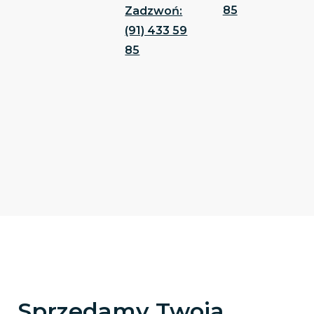
85
Zadzwoń:
(91) 433 59
85
Sprzedamy Twoją