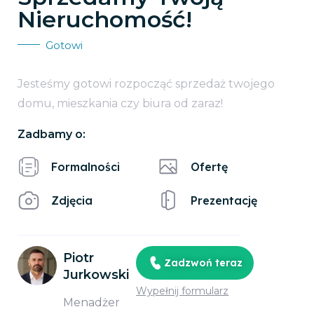
Nieruchomość!
Gotowi
Jesteśmy gotowi rozpocząć sprzedaż twojego
domu, mieszkania czy biura od zaraz!
Zadbamy o:
Formalności
Ofertę
Zdjęcia
Prezentację
Piotr
Zadzwoń teraz
Jurkowski
Wypełnij formularz
Menadżer