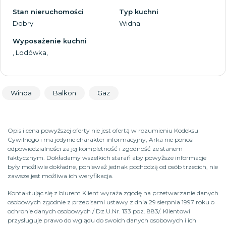
Stan nieruchomości
Typ kuchni
Dobry
Widna
Wyposażenie kuchni
, Lodówka,
Winda
Balkon
Gaz
Opis i cena powyższej oferty nie jest ofertą w rozumieniu Kodeksu
Cywilnego i ma jedynie charakter informacyjny, Arka nie ponosi
odpowiedzialności za jej kompletność i zgodność ze stanem
faktycznym. Dokładamy wszelkich starań aby powyższe informacje
były możliwie dokładne, ponieważ jednak pochodzą od osób trzecich, nie
zawsze jest możliwa ich weryfikacja.
Kontaktując się z biurem Klient wyraża zgodę na przetwarzanie danych
osobowych zgodnie z przepisami ustawy z dnia 29 sierpnia 1997 roku o
ochronie danych osobowych / Dz.U.Nr. 133 poz. 883/. Klientowi
przysługuje prawo do wglądu do swoich danych osobowych i ich