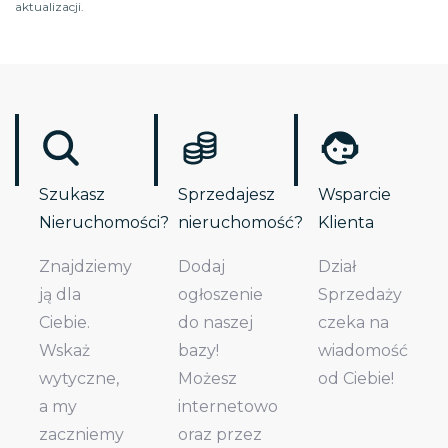
aktualizacji.
Szukasz
Sprzedajesz
Wsparcie
Nieruchomości?
nieruchomość?
Klienta
Znajdziemy
Dodaj
Dział
ją dla
ogłoszenie
Sprzedaży
Ciebie.
do naszej
czeka na
Wskaż
bazy!
wiadomość
wytyczne,
Możesz
od Ciebie!
a my
internetowo
zaczniemy
oraz przez