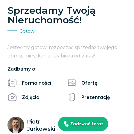
Sprzedamy Twoją
Nieruchomość!
Gotowi
Jesteśmy gotowi rozpocząć sprzedaż twojego
domu, mieszkania czy biura od zaraz!
Zadbamy o:
Formalności
Ofertę
Zdjęcia
Prezentację
Piotr
Zadzwoń teraz
Jurkowski