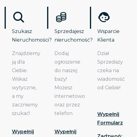
Szukasz
Sprzedajesz
Wsparcie
Nieruchomości?
nieruchomość?
Klienta
Znajdziemy
Dodaj
Dział
ją dla
ogłoszenie
Sprzedaży
Ciebie.
do naszej
czeka na
Wskaż
bazy!
wiadomość
wytyczne,
Możesz
od Ciebie!
a my
internetowo
zaczniemy
oraz przez
szukać!
telefon.
Wypełnij
Formularz
Wypełnij
Wypełnij
Zadzwoń: