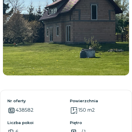
Zobacz wszystkie
Nr oferty
Powierzchnia
438582
150 m2
Liczba pokoi
Piętro
6
- / 1