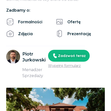
Zadbamy o:
Formalności
Ofertę
Zdjęcia
Prezentację
Piotr
Zadzwoń teraz
Jurkowski
Wypełnij formularz
Menadżer
Sprzedaży