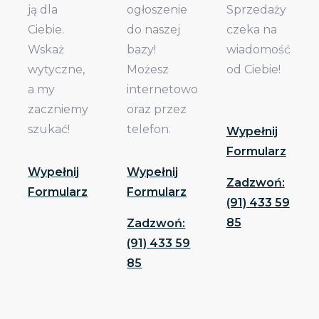
ją dla
ogłoszenie
Sprzedaży
Ciebie.
do naszej
czeka na
Wskaż
bazy!
wiadomość
wytyczne,
Możesz
od Ciebie!
a my
internetowo
zaczniemy
oraz przez
szukać!
telefon.
Wypełnij
Formularz
Wypełnij
Wypełnij
Zadzwoń:
Formularz
Formularz
(91) 433 59
85
Zadzwoń:
(91) 433 59
85