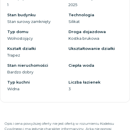
1
2025
Stan budynku
Technologia
Stan surowy zamknięty
Silikat
Typ domu
Droga dojazdowa
Wolnostojący
Kostka brukowa
Kształt działki
Ukształtowanie działki
Trapez
Stan nieruchomości
Ciepła woda
Bardzo dobry
Typ kuchni
Liczba łazienek
Widna
3
Opis i cena powyższej oferty nie jest ofertą w rozumieniu Kodeksu
Cywilnego i ma jedynie charakter informacyjny, Arka nie ponosi