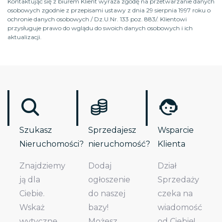
Kontaktując się z biurem Klient wyraża zgodę na przetwarzanie danych
osobowych zgodnie z przepisami ustawy z dnia 29 sierpnia 1997 roku o
ochronie danych osobowych / Dz.U.Nr. 133 poz. 883/. Klientowi
przysługuje prawo do wglądu do swoich danych osobowych i ich
aktualizacji.
Szukasz
Sprzedajesz
Wsparcie
Nieruchomości?
nieruchomość?
Klienta
Znajdziemy
Dodaj
Dział
ją dla
ogłoszenie
Sprzedaży
Ciebie.
do naszej
czeka na
Wskaż
bazy!
wiadomość
wytyczne,
Możesz
od Ciebie!