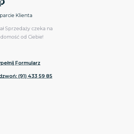
arcie Klienta
iał Sprzedaży czeka na
adomość od Ciebie!
pełnij Formularz
dzwoń: (91) 433 59 85