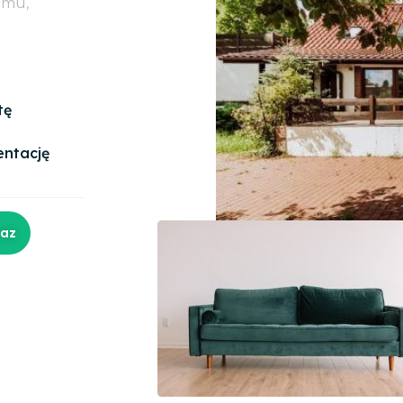
omu,
tę
entację
raz