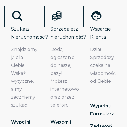
Szukasz
Sprzedajesz
Wsparcie
Nieruchomości?
nieruchomość?
Klienta
Znajdziemy
Dodaj
Dział
ją dla
ogłoszenie
Sprzedaży
Ciebie.
do naszej
czeka na
Wskaż
bazy!
wiadomość
wytyczne,
Możesz
od Ciebie!
a my
internetowo
zaczniemy
oraz przez
szukać!
telefon.
Wypełnij
Formularz
Wypełnij
Wypełnij
Zadzwoń: