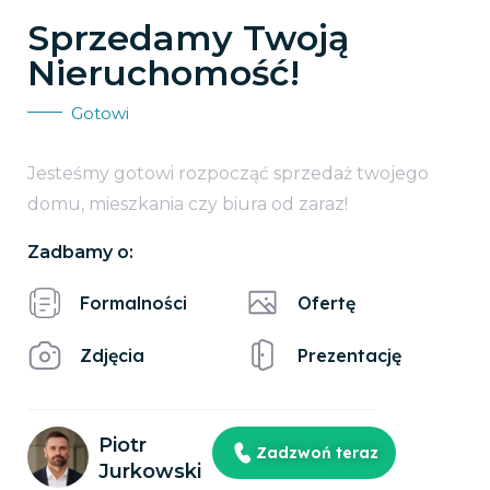
Sprzedamy Twoją
Nieruchomość!
Gotowi
Jesteśmy gotowi rozpocząć sprzedaż twojego
domu, mieszkania czy biura od zaraz!
Zadbamy o:
Formalności
Ofertę
Zdjęcia
Prezentację
Piotr
Zadzwoń teraz
Jurkowski