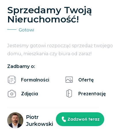
Sprzedamy Twoją
Nieruchomość!
Gotowi
Jesteśmy gotowi rozpocząć sprzedaż twojego
domu, mieszkania czy biura od zaraz!
Zadbamy o:
Formalności
Ofertę
Zdjęcia
Prezentację
Piotr
Zadzwoń teraz
Jurkowski