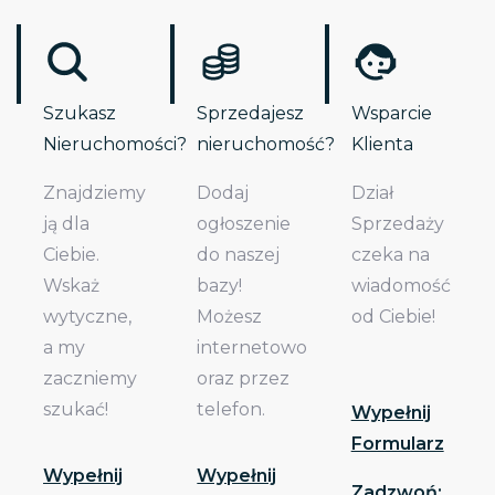
Szukasz
Sprzedajesz
Wsparcie
Nieruchomości?
nieruchomość?
Klienta
Znajdziemy
Dodaj
Dział
ją dla
ogłoszenie
Sprzedaży
Ciebie.
do naszej
czeka na
Wskaż
bazy!
wiadomość
wytyczne,
Możesz
od Ciebie!
a my
internetowo
zaczniemy
oraz przez
szukać!
telefon.
Wypełnij
Formularz
Wypełnij
Wypełnij
Zadzwoń: