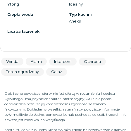
Ytong
Idealny
Ciepła woda
Typ kuchni
Aneks
Liczba łazienek
1
Winda
Alarm
Intercom
Ochrona
Teren ogrodzony
Garaż
Opis i cena powyższej oferty nie jest ofertą w rozumieniu Kodeksu
Cywilnego i ma jedynie charakter informacyjny, Arka nie ponosi
odpowiedzialności za jej kompletność i zgodność ze stanem
faktycznym. Dokładamy wszelkich starań aby powyższe informacje
były możliwie dokładne, ponieważ jednak pochodzą od osób trzecich, nie
zawsze jest możliwa ich weryfikacja.
Kontaktując się z biurem Klient wyraża zgodę na przetwarzanie danych