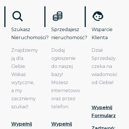
Szukasz
Sprzedajesz
Wsparcie
Nieruchomości?
nieruchomość?
Klienta
Znajdziemy
Dodaj
Dział
ją dla
ogłoszenie
Sprzedaży
Ciebie.
do naszej
czeka na
Wskaż
bazy!
wiadomość
wytyczne,
Możesz
od Ciebie!
a my
internetowo
zaczniemy
oraz przez
szukać!
telefon.
Wypełnij
Formularz
Wypełnij
Wypełnij
Zadzwoń: