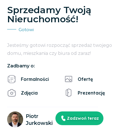
Sprzedamy Twoją
Nieruchomość!
Gotowi
Jesteśmy gotowi rozpocząć sprzedaż twojego
domu, mieszkania czy biura od zaraz!
Zadbamy o:
Formalności
Ofertę
Zdjęcia
Prezentację
Piotr
Zadzwoń teraz
Jurkowski