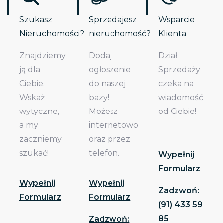
Szukasz
Sprzedajesz
Wsparcie
Nieruchomości?
nieruchomość?
Klienta
Znajdziemy
Dodaj
Dział
ją dla
ogłoszenie
Sprzedaży
Ciebie.
do naszej
czeka na
Wskaż
bazy!
wiadomość
wytyczne,
Możesz
od Ciebie!
a my
internetowo
zaczniemy
oraz przez
szukać!
telefon.
Wypełnij
Formularz
Wypełnij
Wypełnij
Zadzwoń:
Formularz
Formularz
(91) 433 59
85
Zadzwoń: