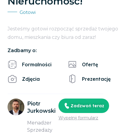
Nieruchomość!
Gotowi
Jesteśmy gotowi rozpocząć sprzedaż twojego
domu, mieszkania czy biura od zaraz!
Zadbamy o:
Formalności
Ofertę
Zdjęcia
Prezentację
Piotr
Zadzwoń teraz
Jurkowski
Wypełnij formularz
Menadżer
Sprzedaży