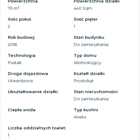
Powierzchnia
Powierzchnia działki
2
70 m
440 Sqm
Ilośc pokoi
Ilość pięter
2
1
Rok budowy
Stan budynku
2018
Do zamieszkania
Technologia
Typ domu
Pustak
Wolnostojący
Droga dojazdowa
Kształt działki
Utwardzona
Prostokąt
Ukształtowanie działki
Stan nieruchomości
Do zamieszkania
Ciepła woda
Typ kuchni
Aneks
Liczba oddzielnych toalet:
1