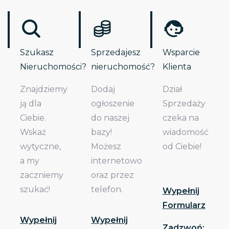
Szukasz
Sprzedajesz
Wsparcie
Nieruchomości?
nieruchomość?
Klienta
Znajdziemy
Dodaj
Dział
ją dla
ogłoszenie
Sprzedaży
Ciebie.
do naszej
czeka na
Wskaż
bazy!
wiadomość
wytyczne,
Możesz
od Ciebie!
a my
internetowo
zaczniemy
oraz przez
szukać!
telefon.
Wypełnij
Formularz
Wypełnij
Wypełnij
Zadzwoń: