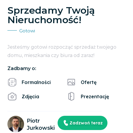
Sprzedamy Twoją
Nieruchomość!
Gotowi
Jesteśmy gotowi rozpocząć sprzedaż twojego
domu, mieszkania czy biura od zaraz!
Zadbamy o:
Formalności
Ofertę
Zdjęcia
Prezentację
Piotr
Zadzwoń teraz
Jurkowski