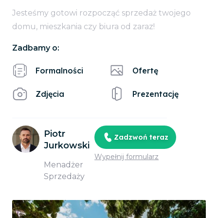
Jesteśmy gotowi rozpocząć sprzedaż twojego
domu, mieszkania czy biura od zaraz!
Zadbamy o:
Formalności
Ofertę
Zdjęcia
Prezentację
Piotr
Zadzwoń teraz
Jurkowski
Wypełnij formularz
Menadżer
Sprzedaży