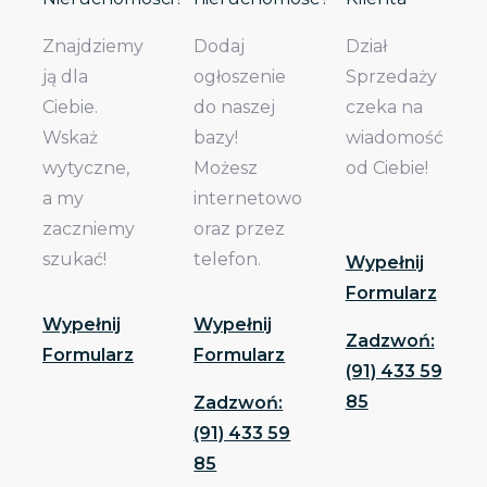
Znajdziemy
Dodaj
Dział
ją dla
ogłoszenie
Sprzedaży
Ciebie.
do naszej
czeka na
Wskaż
bazy!
wiadomość
wytyczne,
Możesz
od Ciebie!
a my
internetowo
zaczniemy
oraz przez
szukać!
telefon.
Wypełnij
Formularz
Wypełnij
Wypełnij
Zadzwoń:
Formularz
Formularz
(91) 433 59
85
Zadzwoń:
(91) 433 59
85