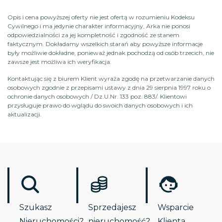
Opis i cena powyższej oferty nie jest ofertą w rozumieniu Kodeksu
Cywilnego i ma jedynie charakter informacyjny, Arka nie ponosi
odpowiedzialności za jej kompletność i zgodność ze stanem
faktycznym. Dokładamy wszelkich starań aby powyższe informacje
były możliwie dokładne, ponieważ jednak pochodzą od osób trzecich, nie
zawsze jest możliwa ich weryfikacja.
Kontaktując się z biurem Klient wyraża zgodę na przetwarzanie danych
osobowych zgodnie z przepisami ustawy z dnia 29 sierpnia 1997 roku o
ochronie danych osobowych / Dz.U.Nr. 133 poz. 883/. Klientowi
przysługuje prawo do wglądu do swoich danych osobowych i ich
aktualizacji.
Szukasz
Sprzedajesz
Wsparcie
Nieruchomości?
nieruchomość?
Klienta