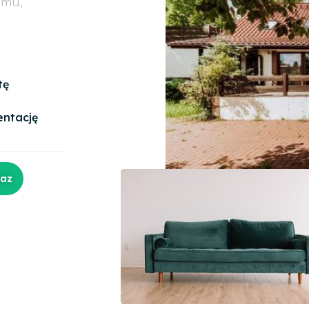
omu,
tę
entację
raz