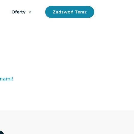
Oferty
Zadzwoń Teraz
 nami!