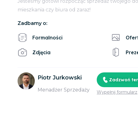
Jesteśmy gotowi rozpocząć sprzedaż twojego d
mieszkania czy biura od zaraz!
Zadbamy o:
Formalności
Ofer
Zdjęcia
Prez
Piotr Jurkowski
Zadzwoń te
Menadżer Sprzedaży
Wypełnij formularz