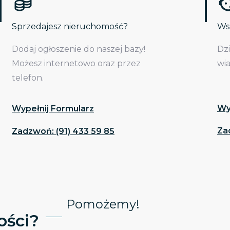
Sprzedajesz nieruchomość?
Wsp
Dodaj ogłoszenie do naszej bazy!
Dz
Możesz internetowo oraz przez
wi
telefon.
Wy
Wypełnij Formularz
Za
Zadzwoń: (91) 433 59 85
Pomożemy!
ści?