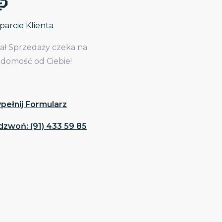
arcie Klienta
iał Sprzedaży czeka na
adomość od Ciebie!
pełnij Formularz
dzwoń: (91) 433 59 85