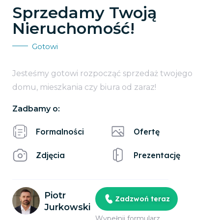
Sprzedamy Twoją
Nieruchomość!
Gotowi
Jesteśmy gotowi rozpocząć sprzedaż twojego
domu, mieszkania czy biura od zaraz!
Zadbamy o:
Formalności
Ofertę
Zdjęcia
Prezentację
Piotr
Zadzwoń teraz
Jurkowski
Wypełnij formularz