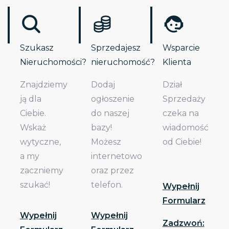
Szukasz
Sprzedajesz
Wsparcie
Nieruchomości?
nieruchomość?
Klienta
Znajdziemy
Dodaj
Dział
ją dla
ogłoszenie
Sprzedaży
Ciebie.
do naszej
czeka na
Wskaż
bazy!
wiadomość
wytyczne,
Możesz
od Ciebie!
a my
internetowo
zaczniemy
oraz przez
szukać!
telefon.
Wypełnij
Formularz
Wypełnij
Wypełnij
Zadzwoń: