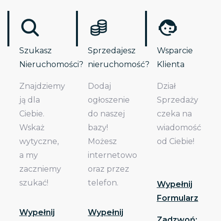
Szukasz
Sprzedajesz
Wsparcie
Nieruchomości?
nieruchomość?
Klienta
Znajdziemy
Dodaj
Dział
ją dla
ogłoszenie
Sprzedaży
Ciebie.
do naszej
czeka na
Wskaż
bazy!
wiadomość
wytyczne,
Możesz
od Ciebie!
a my
internetowo
zaczniemy
oraz przez
szukać!
telefon.
Wypełnij
Formularz
Wypełnij
Wypełnij
Zadzwoń: