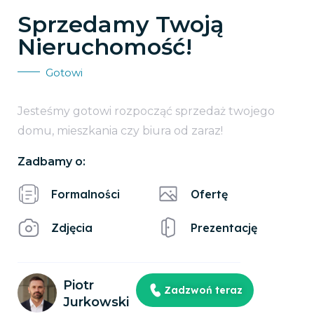
Sprzedamy Twoją
Nieruchomość!
Gotowi
Jesteśmy gotowi rozpocząć sprzedaż twojego
domu, mieszkania czy biura od zaraz!
Zadbamy o:
Formalności
Ofertę
Zdjęcia
Prezentację
Piotr
Zadzwoń teraz
Jurkowski