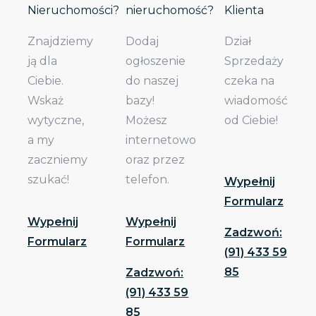
Nieruchomości?
nieruchomość?
Klienta
Znajdziemy
Dodaj
Dział
ją dla
ogłoszenie
Sprzedaży
Ciebie.
do naszej
czeka na
Wskaż
bazy!
wiadomość
wytyczne,
Możesz
od Ciebie!
a my
internetowo
zaczniemy
oraz przez
szukać!
telefon.
Wypełnij
Formularz
Wypełnij
Wypełnij
Zadzwoń:
Formularz
Formularz
(91) 433 59
85
Zadzwoń:
(91) 433 59
85