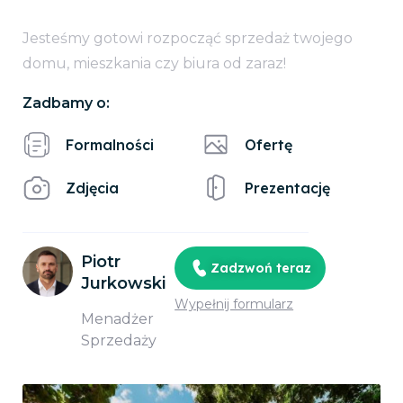
Jesteśmy gotowi rozpocząć sprzedaż twojego
domu, mieszkania czy biura od zaraz!
Zadbamy o:
Formalności
Ofertę
Zdjęcia
Prezentację
Piotr
Zadzwoń teraz
Jurkowski
Wypełnij formularz
Menadżer
Sprzedaży