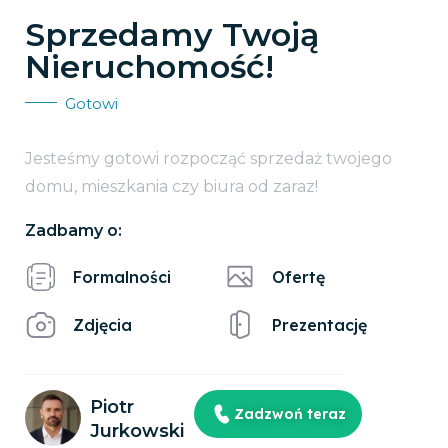
Sprzedamy Twoją
Nieruchomość!
Gotowi
Jesteśmy gotowi rozpocząć sprzedaż twojego
domu, mieszkania czy biura od zaraz!
Zadbamy o:
Formalności
Ofertę
Zdjęcia
Prezentację
Piotr
Zadzwoń teraz
Jurkowski