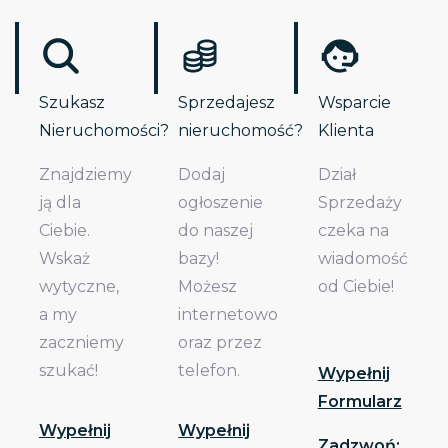
Szukasz
Sprzedajesz
Wsparcie
Nieruchomości?
nieruchomość?
Klienta
Znajdziemy
Dodaj
Dział
ją dla
ogłoszenie
Sprzedaży
Ciebie.
do naszej
czeka na
Wskaż
bazy!
wiadomość
wytyczne,
Możesz
od Ciebie!
a my
internetowo
zaczniemy
oraz przez
szukać!
telefon.
Wypełnij
Formularz
Wypełnij
Wypełnij
Zadzwoń: