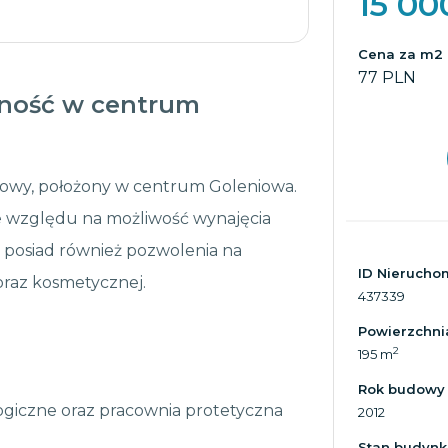
15 00
Cena za m2
77 PLN
lność w centrum
kowy, położony w centrum Goleniowa.
ze względu na możliwość wynajęcia
 posiad również pozwolenia na
ID Nierucho
oraz kosmetycznej.
437339
Powierzchni
2
195 m
Rok budowy
logiczne oraz pracownia protetyczna
2012
Stan budynk