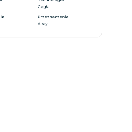
Cegła
ie
Przeznaczenie
Array