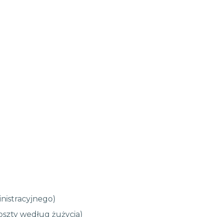
nistracyjnego)
szty według żużycia)