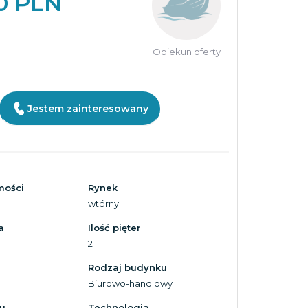
0 PLN
Opiekun oferty
Jestem zainteresowany
mości
Rynek
wtórny
a
Ilość pięter
2
Rodzaj budynku
Biurowo-handlowy
u
Technologia