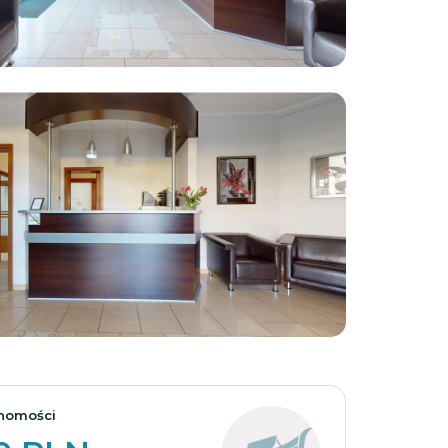
Zobacz wszystkie
homości