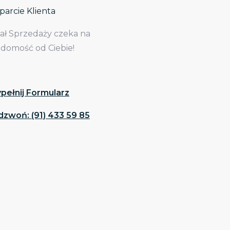
arcie Klienta
iał Sprzedaży czeka na
adomość od Ciebie!
pełnij Formularz
dzwoń: (91) 433 59 85