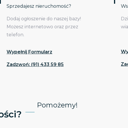
Sprzedajesz nieruchomość?
Wsp
Dodaj ogłoszenie do naszej bazy!
Dz
Możesz internetowo oraz przez
wi
telefon.
Wy
Wypełnij Formularz
Za
Zadzwoń: (91) 433 59 85
Pomożemy!
ści?