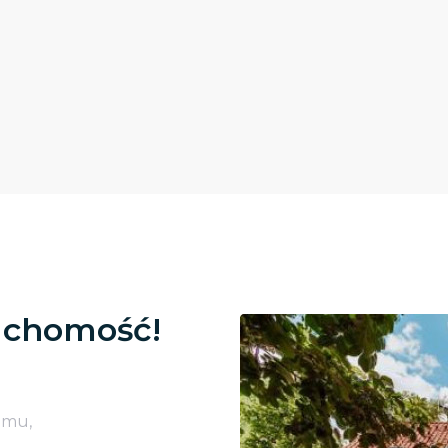
uchomość!
omu,