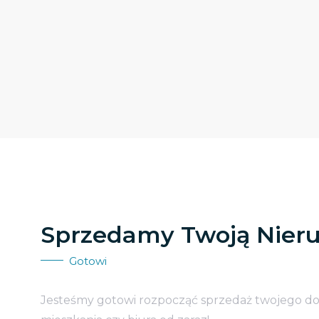
Sprzedamy Twoją Nier
Gotowi
Jesteśmy gotowi rozpocząć sprzedaż twojego d