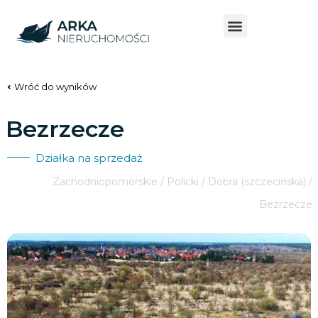
Wróć do wyników
Bezrzecze
Działka na sprzedaż
Zachodniopomorskie / Policki / Dobra (szczecińska) /
Bezrzecze