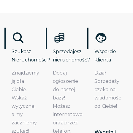
Szukasz
Sprzedajesz
Wsparcie
Nieruchomości?
nieruchomość?
Klienta
Znajdziemy
Dodaj
Dział
ją dla
ogłoszenie
Sprzedaży
Ciebie.
do naszej
czeka na
Wskaż
bazy!
wiadomość
wytyczne,
Możesz
od Ciebie!
a my
internetowo
zaczniemy
oraz przez
szukać!
telefon.
Wypełnij