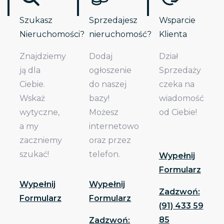
Szukasz
Sprzedajesz
Wsparcie
Nieruchomości?
nieruchomość?
Klienta
Znajdziemy
Dodaj
Dział
ją dla
ogłoszenie
Sprzedaży
Ciebie.
do naszej
czeka na
Wskaż
bazy!
wiadomość
wytyczne,
Możesz
od Ciebie!
a my
internetowo
zaczniemy
oraz przez
szukać!
telefon.
Wypełnij
Formularz
Wypełnij
Wypełnij
Zadzwoń:
Formularz
Formularz
(91) 433 59
85
Zadzwoń: