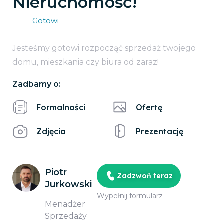
Nieruchomość!
Gotowi
Jesteśmy gotowi rozpocząć sprzedaż twojego
domu, mieszkania czy biura od zaraz!
Zadbamy o:
Formalności
Ofertę
Zdjęcia
Prezentację
Piotr
Zadzwoń teraz
Jurkowski
Wypełnij formularz
Menadżer
Sprzedaży